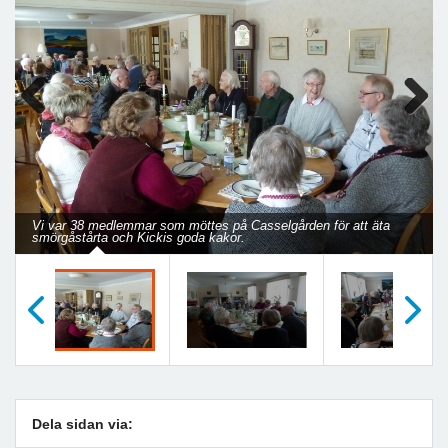
Previous
Next
Vi var 38 medlemmar som möttes på Casselgården för att äta
smörgåstårta och Kickis goda kakor.
Föregående
Nästa
Dela sidan via: