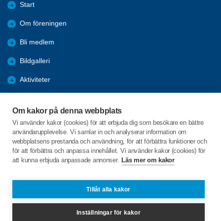
Start
Om föreningen
Bli medlem
Bildgalleri
Aktiviteter
Nyheter
Om kakor på denna webbplats
Förmåner
Vi använder kakor (cookies) för att erbjuda dig som besökare en bättre
användarupplevelse. Vi samlar in och analyserar information om
Digital hjälp
webbplatsens prestanda och användning, för att förbättra funktioner och
för att förbättra och anpassa innehållet. Vi använder kakor (cookies) för
att kunna erbjuda anpassade annonser.
Läs mer om kakor
C/o:Göran Palmqvist
Gustav III's väg 5
695 32 Laxå
Tillåt alla kakor
Telefon:
0703-055537
Inställningar för kakor
laxa@spfseniorerna.se