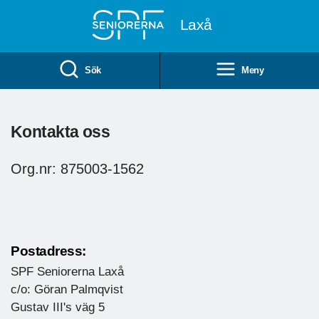
Till övergripande innehåll
Laxå
Sök
Meny
Kontakta oss
Org.nr: 875003-1562
Postadress:
SPF Seniorerna Laxå
c/o: Göran Palmqvist
Gustav III's väg 5