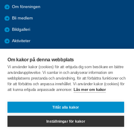
Om föreningen
Bli medlem
Bildgalleri
Aktiviteter
Nyheter
Om kakor på denna webbplats
Förmåner
Vi använder kakor (cookies) för att erbjuda dig som besökare en bättre
användarupplevelse. Vi samlar in och analyserar information om
Digital hjälp
webbplatsens prestanda och användning, för att förbättra funktioner och
för att förbättra och anpassa innehållet. Vi använder kakor (cookies) för
att kunna erbjuda anpassade annonser.
Läs mer om kakor
C/o:Göran Palmqvist
Gustav III's väg 5
695 32 Laxå
Tillåt alla kakor
Telefon:
0703-055537
Inställningar för kakor
laxa@spfseniorerna.se