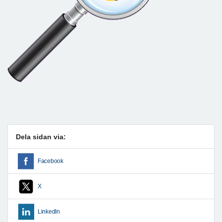
Dela sidan via:
Facebook
X
LinkedIn