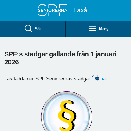
Till övergripande innehåll
Laxå
Sök
Meny
SPF:s stadgar gällande från 1 januari
2026
Läs/ladda ner SPF Seniorernas stadgar
här....