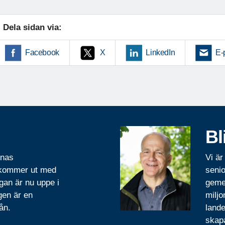
Dela sidan via:
Facebook
X
LinkedIn
E-
Bl
rnas
Vi är
 kommer ut med
senio
gan är nu uppe i
geme
gen är en
miljo
ån.
lande
skapa