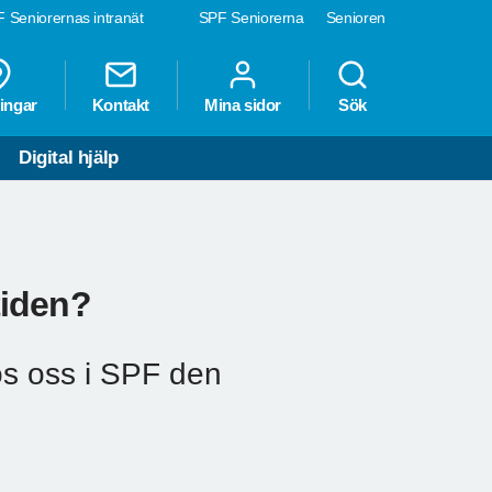
 Seniorernas intranät
SPF Seniorerna
Senioren
ingar
Kontakt
Mina sidor
Sök
Digital hjälp
tiden?
s oss i SPF den