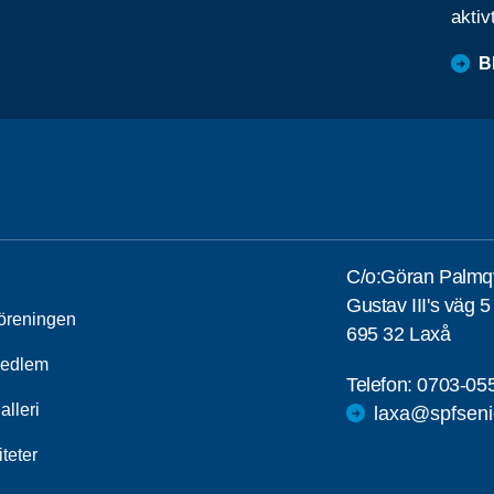
aktiv
B
C/o:Göran Palmqv
Gustav III's väg 5
öreningen
695 32 Laxå
medlem
Telefon:
0703-05
alleri
laxa@spfseni
iteter