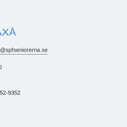
a@spfseniorerna.se
0
152-9352