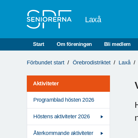
Till övergripande innehåll
Laxå
Start
Om föreningen
Bli medlem
Du
Förbundet start
Örebrodistriktet
Laxå
är
här:
Aktiviteter
Programblad hösten 2026
Höstens aktiviteter 2026
Återkommande aktiviteter