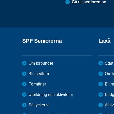
Gå till senioren.se
SPF Seniorerna
Laxå
Om förbundet
Start
Bli medlem
Om f
Förmåner
Bli 
Utbildning och aktiviteter
Bildg
Så tycker vi
Aktiv