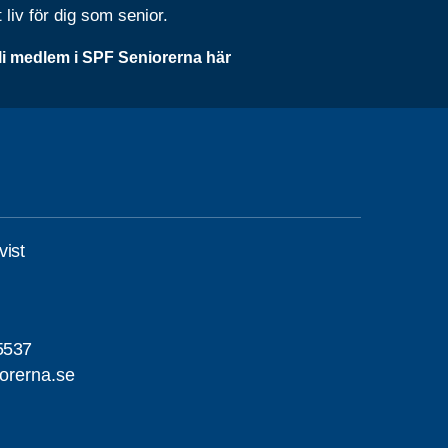
t liv för dig som senior.
li medlem i SPF Seniorerna här
ist
5537
orerna.se