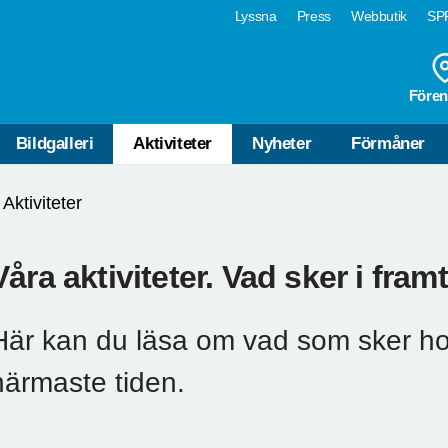
Lyssna
Press
Webbutik
SPF
Fören
Bildgalleri
Aktiviteter
Nyheter
Förmåner
Aktiviteter
Våra aktiviteter. Vad sker i fram
Här kan du läsa om vad som sker ho
närmaste tiden.