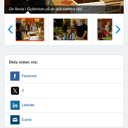
De flesta i Gubbröran på en och samma bild.
Föregående
Nästa
Dela sidan via:
Facebook
X
LinkedIn
E-post