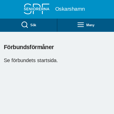
Till övergripande innehåll
Oskarshamn
Sök
Meny
Förbundsförmåner
Se förbundets startsida.