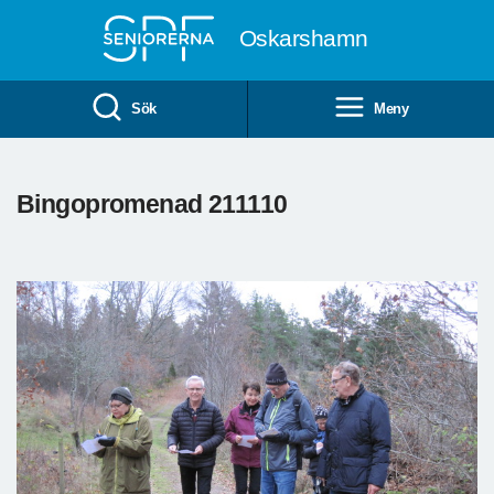
Till övergripande innehåll
Oskarshamn
Sök
Meny
Bingopromenad 211110