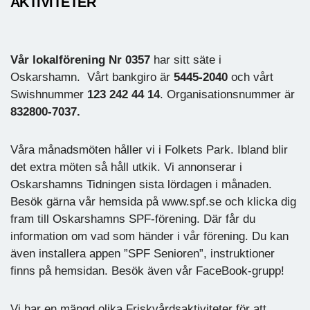
AKTIVITETER
Vår lokalförening Nr 0357
har sitt säte i
Oskarshamn. Vårt bankgiro är
5445-2040
och vårt
Swishnummer
123 242 44 14
. Organisationsnummer är
832800-7037.
Våra månadsmöten håller vi i Folkets Park. Ibland blir
det extra möten så håll utkik. Vi annonserar i
Oskarshamns Tidningen sista lördagen i månaden.
Besök gärna vår hemsida på www.spf.se och klicka dig
fram till Oskarshamns SPF-förening. Där får du
information om vad som händer i vår förening. Du kan
även installera appen ”SPF Senioren”, instruktioner
finns på hemsidan. Besök även vår FaceBook-grupp!
Vi har en mängd olika Friskvårdsaktiviteter för att