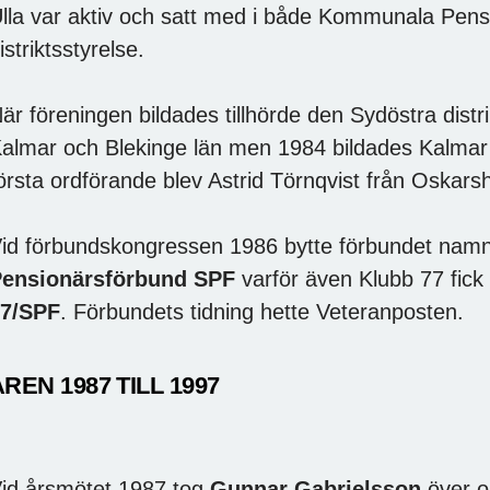
lla var aktiv och satt med i både Kommunala Pen
istriktsstyrelse.
är föreningen bildades tillhörde den Sydöstra dis
almar och Blekinge län men 1984 bildades Kalmar 
örsta ordförande blev Astrid Törnqvist från Oska
id förbundskongressen 1986 bytte förbundet namn t
ensionärsförbund SPF
varför även Klubb 77 fick 
7/SPF
. Förbundets tidning hette Veteranposten.
ÅREN 1987 TILL 1997
id årsmötet 1987 tog
Gunnar Gabrielsson
över o