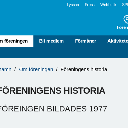
Lyssna
Press
Webbutik
SPF
Fören
m föreningen
Bli medlem
Förmåner
Aktivitete
hamn
Om föreningen
Föreningens historia
FÖRENINGENS HISTORIA
FÖREINGEN BILDADES 1977