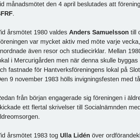
id månadsmötet den 4 april beslutades att föreni
SFRF
.
id årsmötet 1980 valdes
Anders Samuelsson
till
öreningen var mycket aktiv med möte varje vecka,
nordnade även resor och studiecirklar. Mellan 198
okal i Mercurigården men när denna skulle byggas
ch fastnade för Hantverksföreningens lokal på Slot
en 9 november 1983 hölls invigningsfesten med tå
edan från början engagerade sig föreningen i äld
kickade ett flertal skrivelser till Socialnämnden me
ldreomsorgen.
id årsmötet 1983 tog
Ulla Lidén
över ordförandek