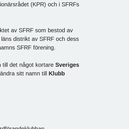
sionärsrådet (KPR) och i SFRFs
triktet av SFRF som bestod av
läns distrikt av SFRF och dess
rshamns SFRF förening.
ill det något kortare
Sveriges
ändra sitt namn till
Klubb
rdförandeklubban.