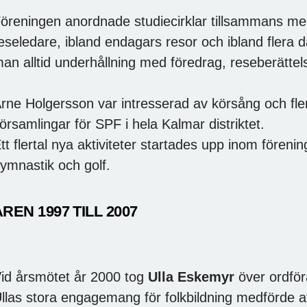
öreningen anordnade studiecirklar tillsammans m
eseledare, ibland endagars resor och ibland flera
an alltid underhållning med föredrag, reseberättels
rne Holgersson var intresserad av körsång och fle
örsamlingar för SPF i hela Kalmar distriktet.
tt flertal nya aktiviteter startades upp inom fören
ymnastik och golf.
ÅREN 1997 TILL 2007
id årsmötet år 2000 tog
Ulla Eskemyr
över ordfö
llas stora engagemang för folkbildning medförde 