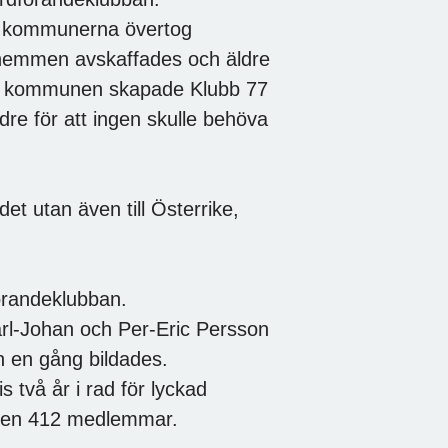
å kommunerna övertog
hemmen avskaffades och äldre
ed kommunen skapade Klubb 77
e för att ingen skulle behöva
et utan även till Österrike,
örandeklubban.
arl-Johan och Per-Eric Persson
n en gång bildades.
 två år i rad för lyckad
ngen 412 medlemmar.