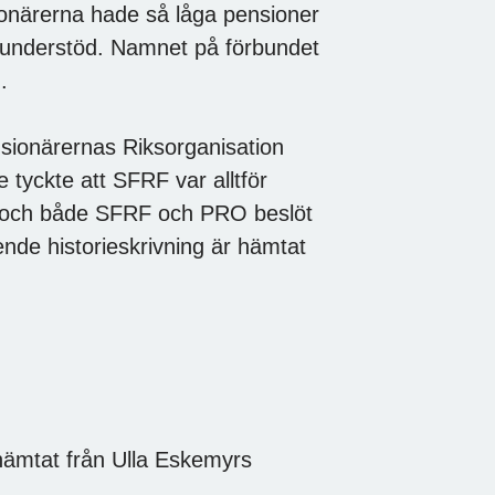
onärerna hade så låga pensioner
rdsunderstöd. Namnet på förbundet
.
sionärernas Riksorganisation
tyckte att SFRF var alltför
s och både SFRF och PRO beslöt
ende historieskrivning är hämtat
n hämtat från Ulla Eskemyrs
.