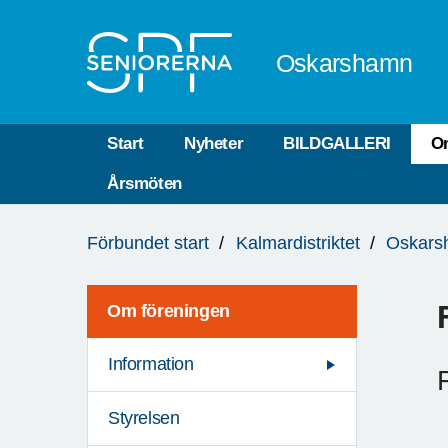
Till övergripande innehåll
Oskarshamn
Start
Nyheter
BILDGALLERI
O
Årsmöten
Du
Förbundet start
Kalmardistriktet
Oskars
är
här:
Om föreningen
Information
Styrelsen