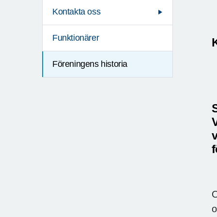
Kontakta oss
Funktionärer
Föreningens historia
V
v
f
O
o