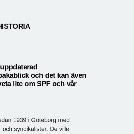
HISTORIA
n uppdaterad
llbakablick och det kan även
veta lite om SPF och vår
 redan 1939 i Göteborg med
och syndikalister. De ville