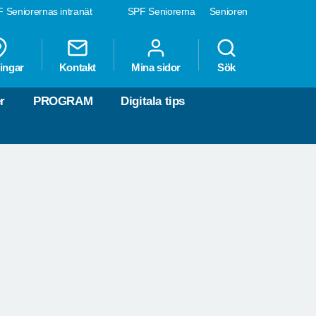
 Seniorernas intranät
SPF Seniorerna
Senioren
ingar
Kontakt
Mina sidor
Sök
r
PROGRAM
Digitala tips