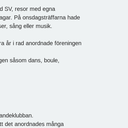
ed SV, resor med egna
 dagar. På onsdagsträffarna hade
er, sång eller musik.
ra år i rad anordnade föreningen
ingen såsom dans, boule,
randeklubban.
att det anordnades många