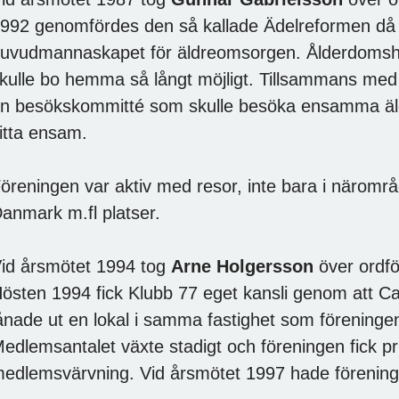
992 genomfördes den så kallade Ädelreformen d
uvudmannaskapet för äldreomsorgen. Ålderdoms
kulle bo hemma så långt möjligt. Tillsammans m
n besökskommitté som skulle besöka ensamma äldr
itta ensam.
öreningen var aktiv med resor, inte bara i närområd
anmark m.fl platser.
id årsmötet 1994 tog
Arne Holgersson
över ordf
östen 1994 fick Klubb 77 eget kansli genom att C
ånade ut en lokal i samma fastighet som föreninge
edlemsantalet växte stadigt och föreningen fick pris
edlemsvärvning. Vid årsmötet 1997 hade föreni