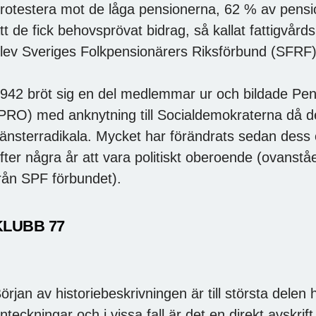
rotestera mot de låga pensionerna, 62 % av pensi
tt de fick behovsprövat bidrag, så kallat fattigvå
lev Sveriges Folkpensionärers Riksförbund (SFRF)
942 bröt sig en del medlemmar ur och bildade Pen
PRO) med anknytning till Socialdemokraterna då de 
änsterradikala. Mycket har förändrats sedan des
fter några år att vara politiskt oberoende (ovanstå
rån SPF förbundet).
KLUBB 77
örjan av historiebeskrivningen är till största dele
nteckningar och i vissa fall är det en direkt avskrift