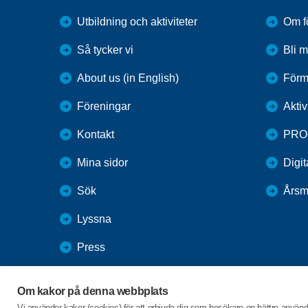
Utbildning och aktiviteter
Om f
Så tycker vi
Bli 
About us (in English)
Förm
Föreningar
Aktiv
Kontakt
PRO
Mina sidor
Digit
Sök
Årsm
Lyssna
Press
Webbutik
Om kakor på denna webbplats
SPF Seniorernas intranät
Vi använder kakor (cookies) för att erbjuda dig som besökare en bättre använ