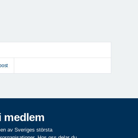
post
i medlem
 en av Sveriges största
rorganisationer. Hos oss delar du