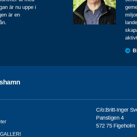
gan är nu uppe i
geme
gen är en
miljo
ån.
lande
skapa
aktiv
B
rshamn
C/o:Britt-Inger S
Panstigen 4
ter
572 75 Figeholm
DGALLERI