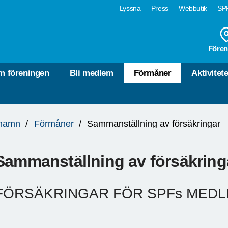
Lyssna
Press
Webbutik
SPF
Fören
m föreningen
Bli medlem
Förmåner
Aktivitete
hamn
Förmåner
Sammanställning av försäkringar
Sammanställning av försäkring
FÖRSÄKRINGAR FÖR SPFs MED