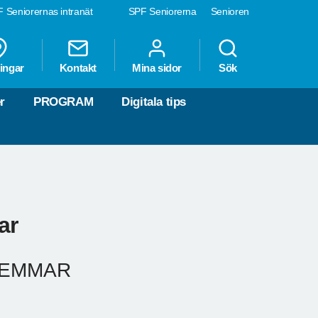
 Seniorernas intranät
SPF Seniorerna
Senioren
ingar
Kontakt
Mina sidor
Sök
r
PROGRAM
Digitala tips
ar
LEMMAR