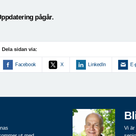
ppdatering pågår.
Dela sidan via:
Facebook
X
LinkedIn
E-
Bl
rnas
Vi är
 kommer ut med
senio