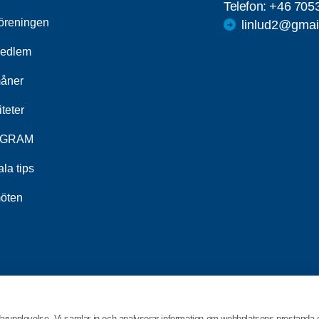
Telefon:
+46 705
öreningen
linlud2@gmai
medlem
åner
iteter
GRAM
ala tips
öten
darupplevelse. Vi samlar in och analyserar information om webbplatsens prestanda