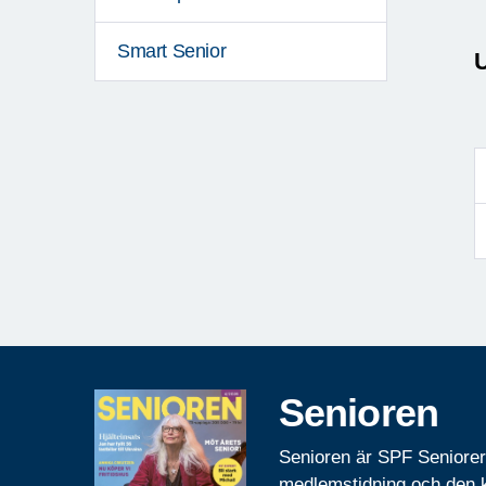
Smart Senior
U
Senioren
Senioren är SPF Seniore
medlemstidning och den