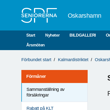
Till övergripande innehåll
Oskarshamn
Start
Nyheter
BILDGALLERI
O
Årsmöten
Du
Förbundet start
Kalmardistriktet
Oskars
är
här:
Förmåner
Sammanställning av
försäkringar
Rabatt på KLT