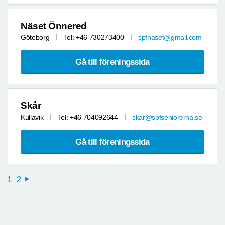
Näset Önnered
Göteborg
Tel: +46 730273400
spfnaset@gmail.com
Gå till föreningssida
Skår
Kullavik
Tel: +46 704092644
skar@spfseniorerna.se
Gå till föreningssida
1
2
next