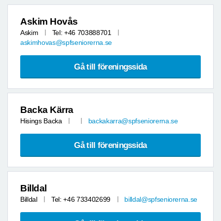
Askim Hovås
Askim
Tel: +46 703888701
askimhovas@spfseniorerna.se
Gå till föreningssida
Backa Kärra
Hisings Backa
backakarra@spfseniorerna.se
Gå till föreningssida
Billdal
Billdal
Tel: +46 733402699
billdal@spfseniorerna.se