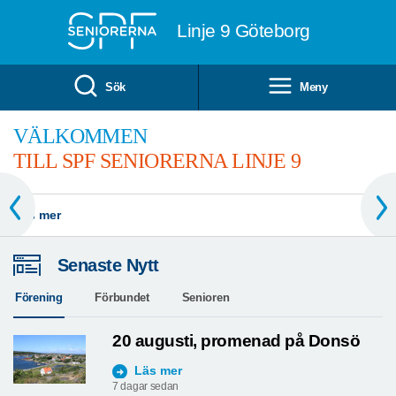
Till övergripande innehåll
Linje 9 Göteborg
Sök
Meny
VÄLKOMMEN
TILL SPF SENIORERNA LINJE 9
Läs mer
Senaste Nytt
Förening
Förbundet
Senioren
20 augusti, promenad på Donsö
Läs mer
7 dagar sedan