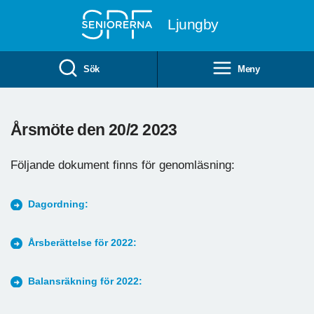
Till övergripande innehåll
Ljungby
Sök
Meny
Årsmöte den 20/2 2023
Följande dokument finns för genomläsning:
Dagordning:
Årsberättelse för 2022:
Balansräkning för 2022: