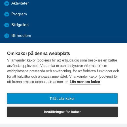
Aktiviteter
Program
Bildgalleri
Bli medlem
Förmåner
Om kakor på denna webbplats
Sök
Vi använder kakor (cookies) för att erbjuda dig som besökare en bättre
användarupplevelse. Vi samlar in och analyserar information om
Nyheter
webbplatsens prestanda och användning, för att förbättra funktioner och
för att förbättra och anpassa innehållet. Vi använder kakor (cookies) för
att kunna erbjuda anpassade annonser.
Läs mer om kakor
C/o:Elizabeth Thoor
Laxvägen 14
341 96 Ljungby
Tillåt alla kakor
Telefon:
+46 72 722 35 74
Inställningar för kakor
ljungby@spfseniorerna.se