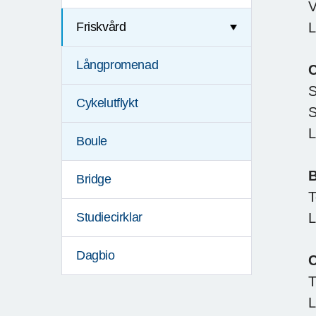
V
L
Friskvård
Långpromenad
C
S
Cykelutflykt
S
L
Boule
B
Bridge
T
L
Studiecirklar
Dagbio
C
T
L