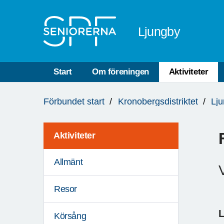
Till övergripande innehåll
Ljungby
Start
Om föreningen
Aktiviteter
Du
Förbundet start
Kronobergsdistriktet
Lj
är
här:
Aktiviteter
Allmänt
Resor
Körsång