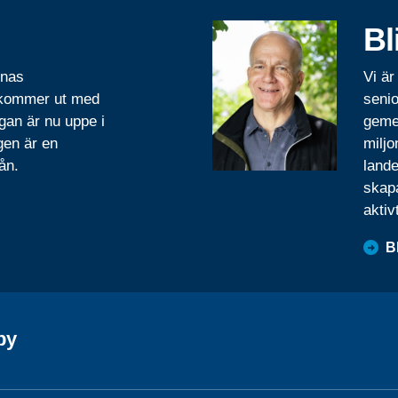
Bl
rnas
Vi är
 kommer ut med
senio
gan är nu uppe i
geme
gen är en
miljo
ån.
lande
skapa
aktiv
B
by