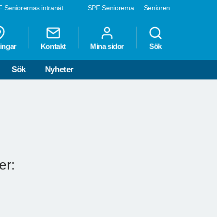
 Seniorernas intranät
SPF Seniorerna
Senioren
ingar
Kontakt
Mina sidor
Sök
Sök
Nyheter
er: