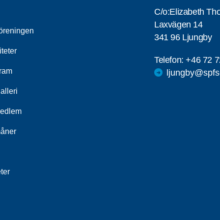
C/o:Elizabeth Th
Laxvägen 14
öreningen
341 96 Ljungby
iteter
Telefon:
+46 72 7
ram
ljungby@spfs
alleri
medlem
åner
ter