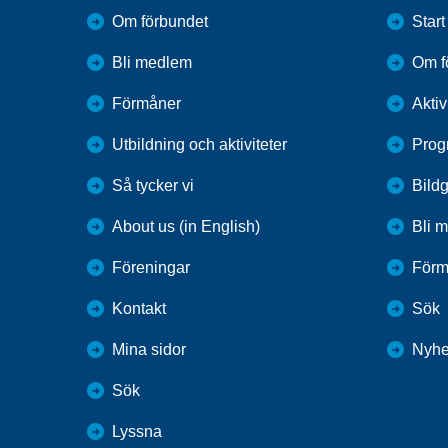
Om förbundet
Start
Bli medlem
Om f
Förmåner
Aktiv
Utbildning och aktiviteter
Prog
Så tycker vi
Bildg
About us (in English)
Bli 
Föreningar
Förm
Kontakt
Sök
Mina sidor
Nyhe
Sök
Lyssna