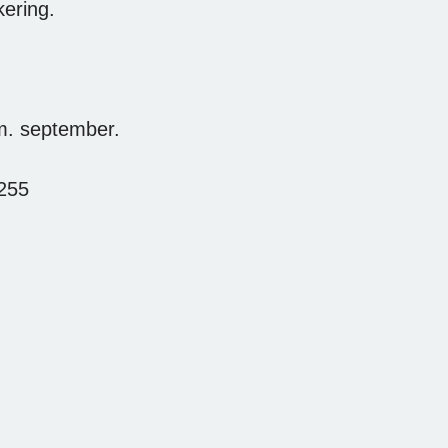
kering.
.m. september.
7255