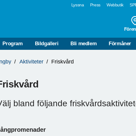
Lyssna
Press
Webbutik
SPF
Fören
Program
Bildgalleri
Bli medlem
Förmåner
ungby
Aktiviteter
Friskvård
Friskvård
Välj bland följande friskvårdsaktivitet
Långpromenader