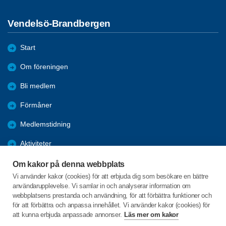
Vendelsö-Brandbergen
Start
Om föreningen
Bli medlem
Förmåner
Medlemstidning
Aktiviteter
Studiecirklar/Föreläsningar mm
Om kakor på denna webbplats
Vi använder kakor (cookies) för att erbjuda dig som besökare en bättre
Från Haninge kommun
användarupplevelse. Vi samlar in och analyserar information om
webbplatsens prestanda och användning, för att förbättra funktioner och
Pensionärsråd HKP
för att förbättra och anpassa innehållet. Vi använder kakor (cookies) för
att kunna erbjuda anpassade annonser.
Läs mer om kakor