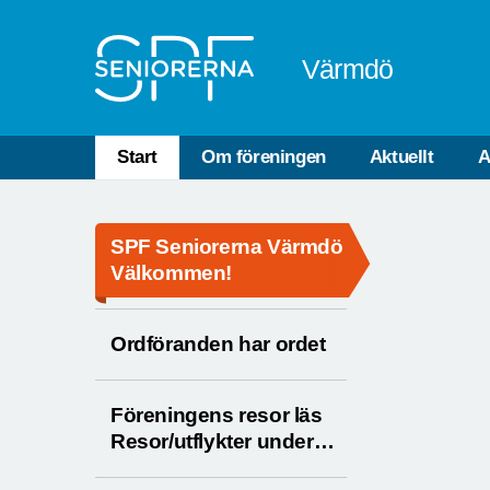
Till övergripande innehåll
Värmdö
Start
Om föreningen
Aktuellt
A
SPF Seniorerna Värmdö
Välkommen!
Ordföranden har ordet
Föreningens resor läs
Resor/utflykter under
Aktiviteter