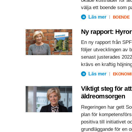
ökade kostnader för äl
välja ett boende som p
Läs mer
BOENDE
Ny rapport: Hyror
En ny rapport från SPF 
följer utvecklingen av
senast justerades 2022 
krävs en kraftig höjning
Läs mer
EKONOMI
Viktigt steg för a
äldreomsorgen
Regeringen har gett Soc
plan för kompetensförs
positiva till initiative
grundläggande för en o