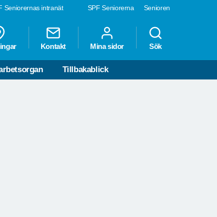
 Seniorernas intranät
SPF Seniorerna
Senioren
Ö
NDER
ingar
Kontakt
Mina sidor
Sök
T
STI
rbetsorgan
Tillbakablick