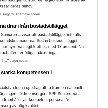
dreomsorgen och sämre möjligheter för äldre att
assar deras behov.
ungefär 12 timmar sedan
na drar ifrån bostadstillägget
Seniorerna visar att bostadstillägget inte alls
 bostadskostnaderna. Sedan bostadstillägget
har hyrorna stigit kraftigt, med 17 procent. Nu
 och därefter årliga indexeringar.
17 dagar sedan
tt stärka kompetensen i
ialstyrelsen i uppdrag att ta fram en nationell
örjningen i äldreomsorgen. SPF Seniorerna är
t och framhåller att kompetent personal är
msorg av hög kvalitet.