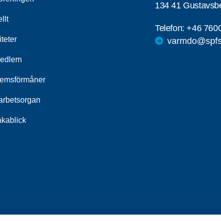
134 41 Gustavsb
llt
Telefon:
+46 760
iteter
varmdo@spfs
medlem
emsförmåner
rbetsorgan
akablick