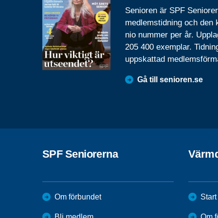
Senioren är SPF Seniore
medlemstidning och den
nio nummer per år. Uppla
205 400 exemplar. Tidnin
uppskattad medlemsförm
Gå till senioren.se
SPF Seniorerna
Värm
Om förbundet
Start
Bli medlem
Om f