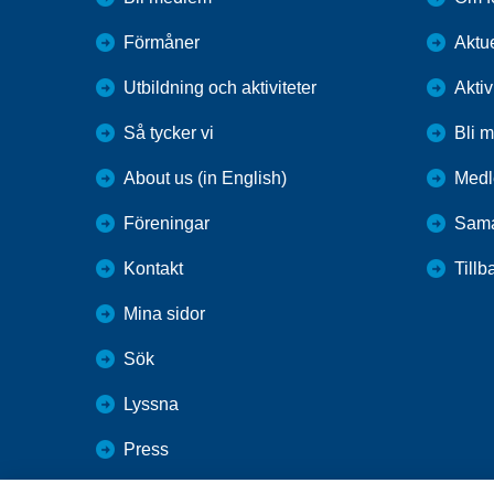
Förmåner
Aktue
Utbildning och aktiviteter
Aktiv
Så tycker vi
Bli 
About us (in English)
Medl
Föreningar
Sama
Kontakt
Tillb
Mina sidor
Sök
Lyssna
Press