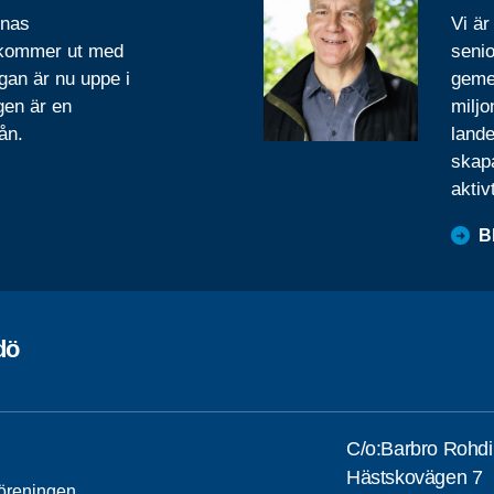
rnas
Vi är
 kommer ut med
senio
gan är nu uppe i
geme
gen är en
miljo
ån.
lande
skapa
aktiv
B
dö
C/o:Barbro Rohdi
Hästskovägen 7
öreningen