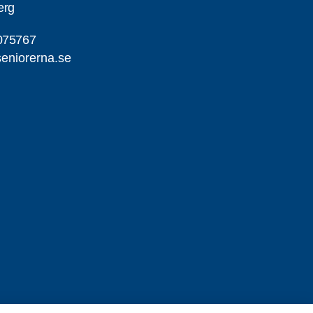
erg
075767
eniorerna.se