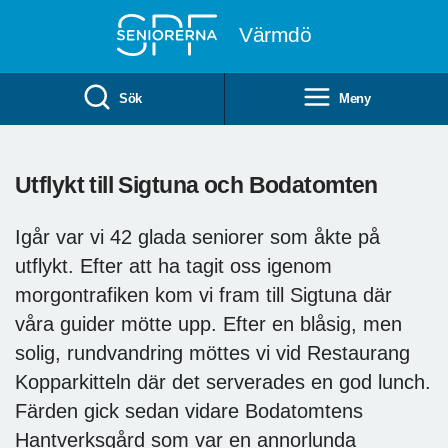
Till övergripande innehåll
Värmdö
Sök
Meny
Utflykt till Sigtuna och Bodatomten
Igår var vi 42 glada seniorer som åkte på
utflykt. Efter att ha tagit oss igenom
morgontrafiken kom vi fram till Sigtuna där
våra guider mötte upp. Efter en blåsig, men
solig, rundvandring möttes vi vid Restaurang
Kopparkitteln där det serverades en god lunch.
Färden gick sedan vidare Bodatomtens
Hantverksgård som var en annorlunda