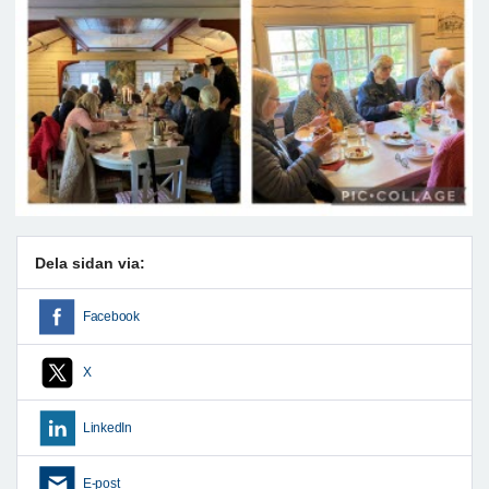
Dela sidan via:
Facebook
X
LinkedIn
E-post