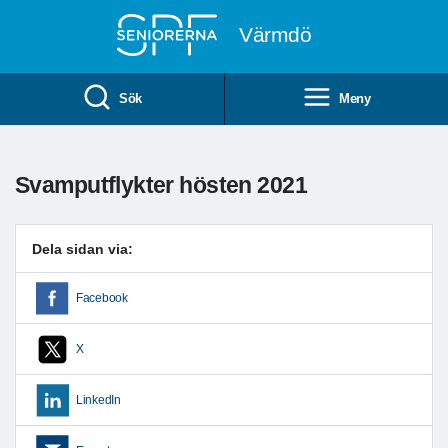
Till övergripande innehåll
Värmdö
Sök
Meny
Svamputflykter hösten 2021
Dela sidan via:
Facebook
X
LinkedIn