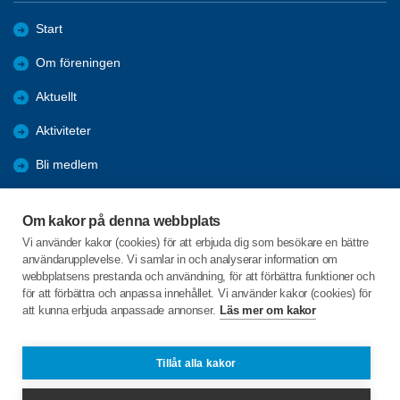
Start
Om föreningen
Aktuellt
Aktiviteter
Bli medlem
Medlemsförmåner
Om kakor på denna webbplats
Samarbetsorgan
Vi använder kakor (cookies) för att erbjuda dig som besökare en bättre
användarupplevelse. Vi samlar in och analyserar information om
Tillbakablick
webbplatsens prestanda och användning, för att förbättra funktioner och
för att förbättra och anpassa innehållet. Vi använder kakor (cookies) för
att kunna erbjuda anpassade annonser.
Läs mer om kakor
C/o:Barbro Rohdin
Hästskovägen 7
134 41 Gustavsberg
Tillåt alla kakor
Telefon:
+46 760075767