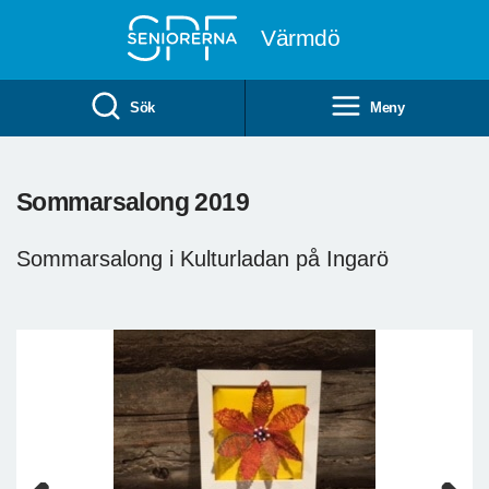
Till övergripande innehåll
Värmdö
Sök
Meny
Sommarsalong 2019
Sommarsalong i Kulturladan på Ingarö