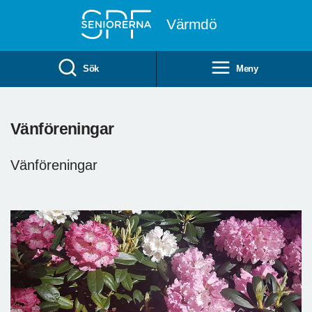
Till övergripande innehåll
Värmdö
Sök
Meny
Vänföreningar
Vänföreningar