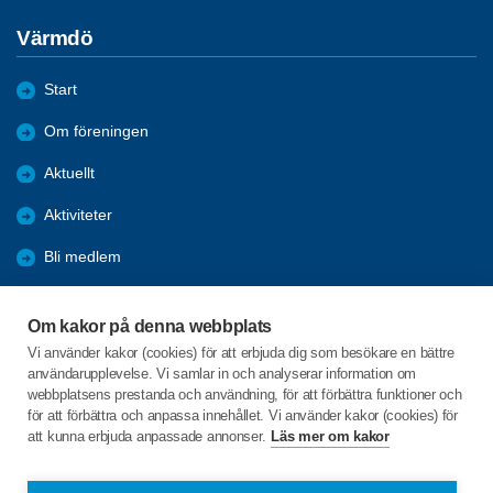
Värmdö
Start
Om föreningen
Aktuellt
Aktiviteter
Bli medlem
Medlemsförmåner
Om kakor på denna webbplats
Samarbetsorgan
Vi använder kakor (cookies) för att erbjuda dig som besökare en bättre
användarupplevelse. Vi samlar in och analyserar information om
Tillbakablick
webbplatsens prestanda och användning, för att förbättra funktioner och
för att förbättra och anpassa innehållet. Vi använder kakor (cookies) för
att kunna erbjuda anpassade annonser.
Läs mer om kakor
C/o:Barbro Rohdin
Hästskovägen 7