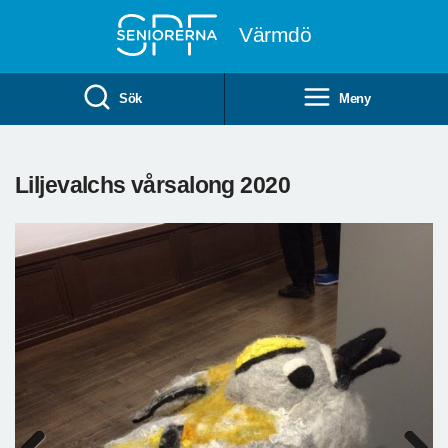
Till övergripande innehåll
Värmdö
Sök
Meny
Liljevalchs vårsalong 2020