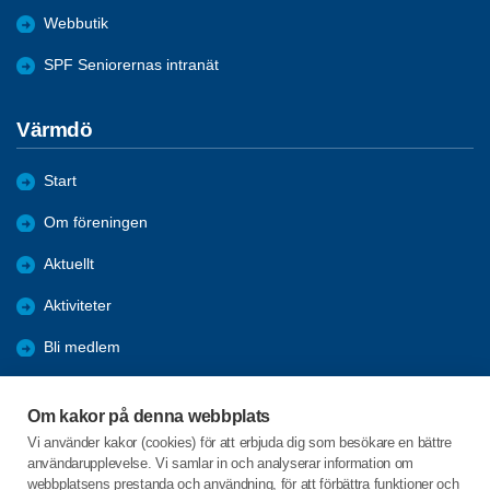
Webbutik
SPF Seniorernas intranät
Värmdö
Start
Om föreningen
Aktuellt
Aktiviteter
Bli medlem
Medlemsförmåner
Om kakor på denna webbplats
Samarbetsorgan
Vi använder kakor (cookies) för att erbjuda dig som besökare en bättre
användarupplevelse. Vi samlar in och analyserar information om
Tillbakablick
webbplatsens prestanda och användning, för att förbättra funktioner och