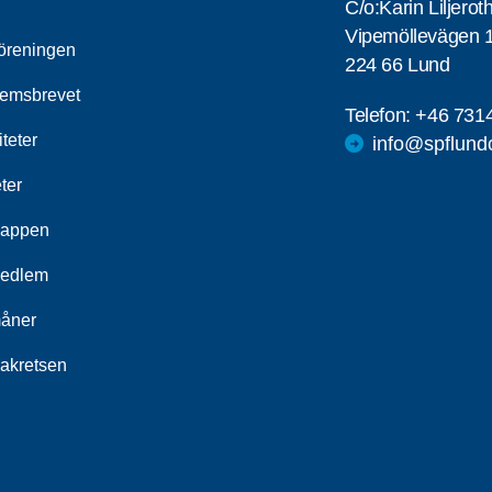
C/o:Karin Liljerot
Vipemöllevägen 1
öreningen
224 66 Lund
emsbrevet
Telefon:
+46 731
iteter
info@spflund
ter
appen
medlem
åner
akretsen