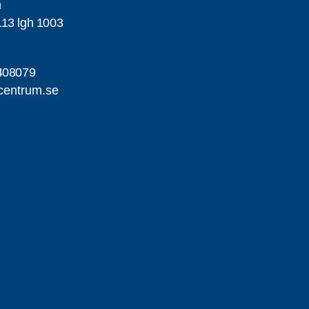
h
13 lgh 1003
408079
centrum.se