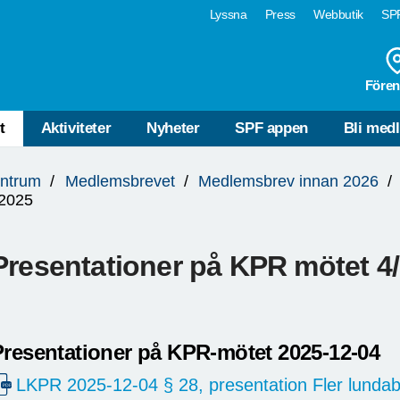
Lyssna
Press
Webbutik
SPF
Fören
t
Aktiviteter
Nyheter
SPF appen
Bli med
ntrum
Medlemsbrevet
Medlemsbrev innan 2026
2025
Presentationer på KPR mötet 4
Presentationer på KPR-mötet 2025-12-04
LKPR 2025-12-04 § 28, presentation Fler lundabo