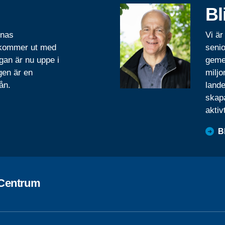
Bl
rnas
Vi är
 kommer ut med
senio
gan är nu uppe i
geme
gen är en
miljo
ån.
lande
skapa
aktiv
B
Centrum