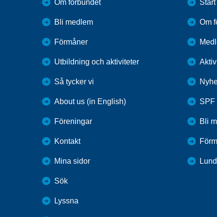
Om förbundet
Start
Bli medlem
Om f
Förmåner
Medl
Utbildning och aktiviteter
Aktiv
Så tycker vi
Nyhe
About us (in English)
SPF 
Föreningar
Bli 
Kontakt
Förm
Mina sidor
Lund
Sök
Lyssna