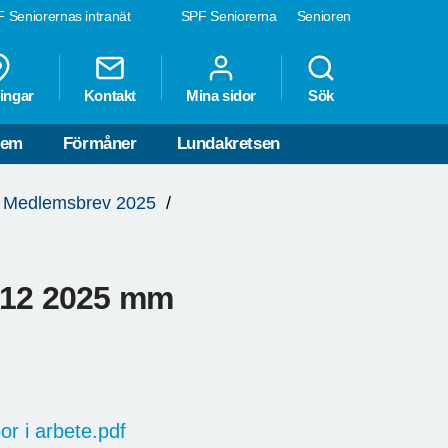
 Seniorernas intranät
SPF Seniorerna
Senioren
ingar
Kontakt
Mina sidor
Sök
lem
Förmåner
Lundakretsen
Medlemsbrev 2025
/12 2025 mm
r i arbete.pdf