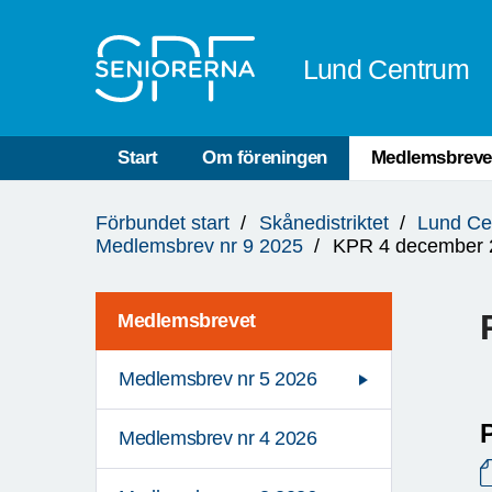
Till övergripande innehåll
Lund Centrum
Start
Om föreningen
Medlemsbreve
Du
Förbundet start
Skånedistriktet
Lund Ce
är
Medlemsbrev nr 9 2025
KPR 4 december 
här:
Medlemsbrevet
Medlemsbrev nr 5 2026
Medlemsbrev nr 4 2026