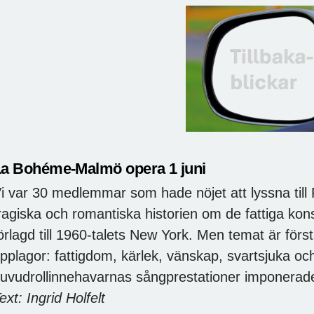
a Bohéme-Malmö opera 1 juni
i var 30 medlemmar som hade nöjet att lyssna till
ragiska och romantiska historien om de fattiga kon
örlagd till 1960-talets New York. Men temat är för
pplagor: fattigdom, kärlek, vänskap, svartsjuka oc
uvudrollinnehavarnas sångprestationer imponerad
ext: Ingrid Holfelt