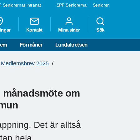
 Seniorernas intranät
SPF Seniorerna
Senioren
ingar
Kontakt
Mina sidor
Sök
lem
Förmåner
Lundakretsen
Medlemsbrev 2025
ed månadsmöte om
mmun
ppning. Det är alltså
utan hela