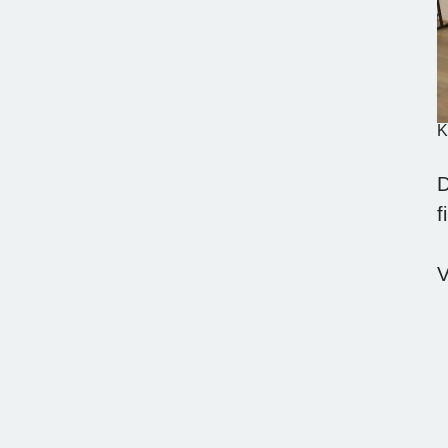
K
D
f
V