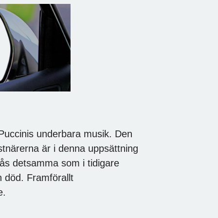
 Puccinis underbara musik. Den
stnärerna är i denna uppsättning
stås detsamma som i tidigare
h död. Framförallt
e.