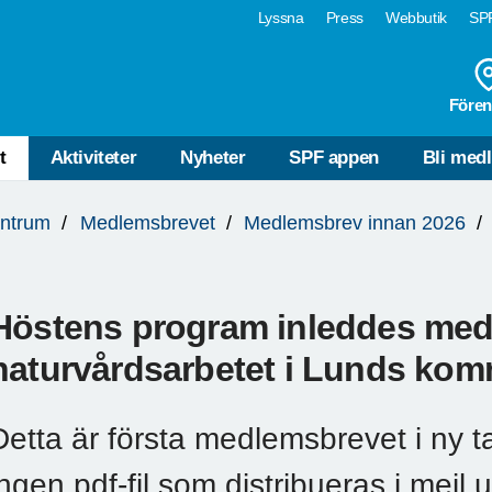
Lyssna
Press
Webbutik
SPF
Fören
t
Aktiviteter
Nyheter
SPF appen
Bli med
ntrum
Medlemsbrevet
Medlemsbrev innan 2026
Höstens program inleddes m
naturvårdsarbetet i Lunds ko
Detta är första medlemsbrevet i ny ta
ingen pdf-fil som distribueras i mejl 