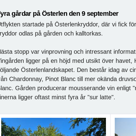
yra gårdar på Österlen den 9 september
tflykten startade på Österlenkryddor, där vi fick fö
ryddor odlas på gården och kalltorkas.
ästa stopp var vinprovning och intressant informa
ingården ligger på en höjd med utsikt över havet
öljande Österlenlandskapet. Den består idag av cirk
rån Chardonnay, Pinot Blanc till mer okända druvs
lanc. Gården producerar mousserande vin enligt "m
inerna ligger oftast minst fyra år "sur latte".