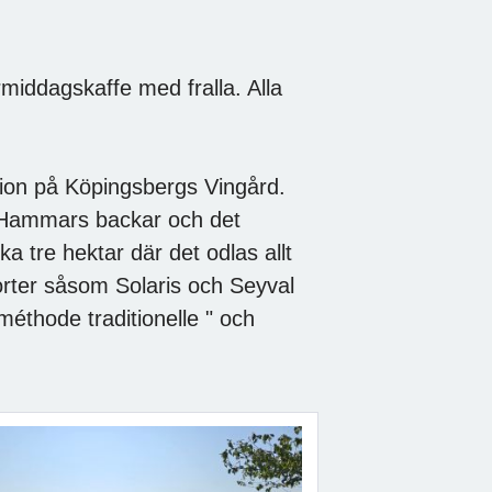
rmiddagskaffe med fralla. Alla
tion på Köpingsbergs Vingård.
, Hammars backar och det
a tre hektar där det odlas allt
orter såsom Solaris och Seyval
éthode traditionelle " och