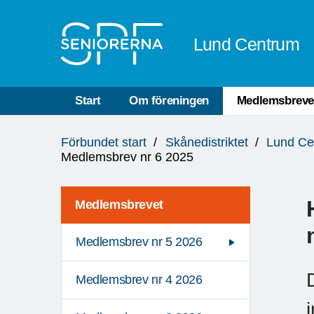
Till övergripande innehåll
Lund Centrum
Start
Om föreningen
Medlemsbreve
Du
Förbundet start
Skånedistriktet
Lund Ce
är
Medlemsbrev nr 6 2025
här:
Medlemsbrevet
Medlemsbrev nr 5 2026
Medlemsbrev nr 4 2026