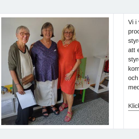
Vi i
proc
sty
att 
sty
kom
och 
med
Klic