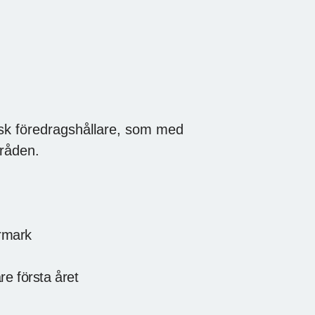
isk föredragshållare, som med
mråden.
rmark
e första året