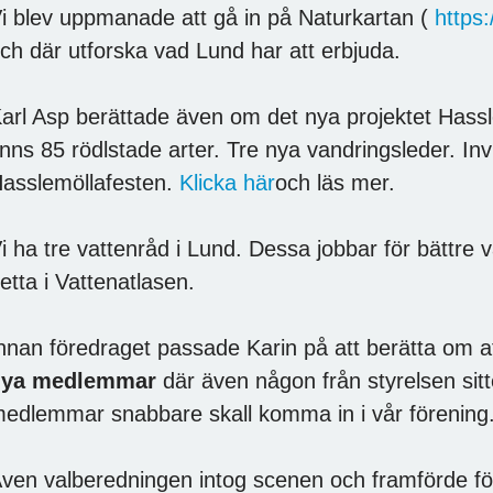
i blev uppmanade att gå in på Naturkartan (
https
ch där utforska vad Lund har att erbjuda.
arl Asp berättade även om det nya projektet Hass
inns 85 rödlstade arter. Tre nya vandringsleder. In
asslemöllafesten.
Klicka här
och läs mer.
i ha tre vattenråd i Lund. Dessa jobbar för bättre 
etta i Vattenatlasen.
nnan föredraget passade Karin på att berätta om att
nya medlemmar
där även någon från styrelsen sitt
edlemmar snabbare skall komma in i vår förening
ven valberedningen intog scenen och framförde fö