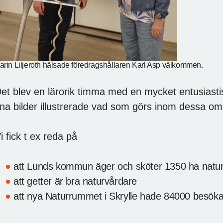
arin Liljeroth hälsade föredragshållaren Karl Asp välkommen.
et blev en lärorik timma med en mycket entusiast
ina bilder illustrerade vad som görs inom dessa o
i fick t ex reda på
att Lunds kommun äger och sköter 1350 ha natu
att getter är bra naturvårdare
att nya Naturrummet i Skrylle hade 84000 besökar