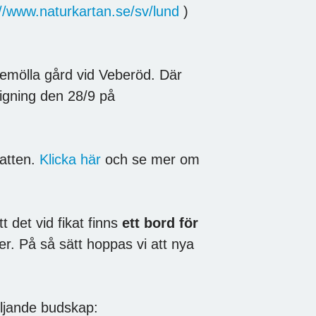
://www.naturkartan.se/sv/lund
)
lemölla gård vid Veberöd. Där
vigning den 28/9 på
vatten.
Klicka här
och se mer om
 det vid fikat finns
ett bord för
er. På så sätt hoppas vi att nya
.
ljande budskap: