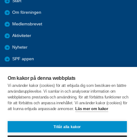
Start
Om föreningen
Medlemsbrevet
Aktiviteter
Nyheter
SPF appen
Bli medlem
Om kakor på denna webbplats
Förmåner
Vi använder kakor (cookies) för att erbjuda dig som besökare en bättre
användarupplevelse. Vi samlar in och analyserar information om
Lundakretsen
webbplatsens prestanda och användning, för att förbättra funktioner och
för att förbättra och anpassa innehållet. Vi använder kakor (cookies) för
att kunna erbjuda anpassade annonser.
Läs mer om kakor
C/o:Karin Liljeroth
Vipemöllevägen 113 lgh 1003
224 66 Lund
Tillåt alla kakor