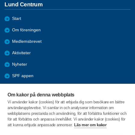
Lund Centrum
Start
Om föreningen
Medlemsbrevet
Aktiviteter
Nyheter
SPF appen
Bli medlem
Om kakor på denna webbplats
Förmåner
Vi använder kakor (cookies) för att erbjuda dig som besökare en bättre
användarupplevelse. Vi samlar in och analyserar information om
Lundakretsen
webbplatsens prestanda och användning, för att förbättra funktioner och
för att förbättra och anpassa innehållet. Vi använder kakor (cookies) för
att kunna erbjuda anpassade annonser.
Läs mer om kakor
C/o:Karin Liljeroth
Vipemöllevägen 113 lgh 1003