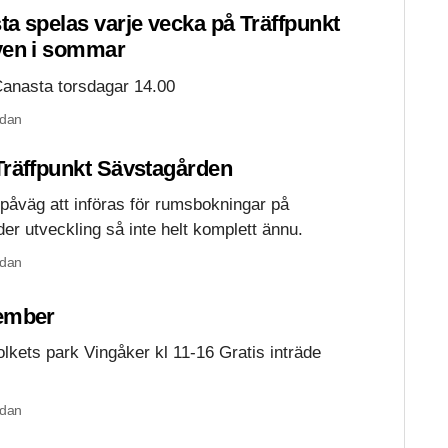
a spelas varje vecka på Träffpunkt
ven i sommar
Canasta torsdagar 14.00
edan
Träffpunkt Sävstagården
påväg att införas för rumsbokningar på
er utveckling så inte helt komplett ännu.
edan
tember
lkets park Vingåker kl 11-16 Gratis inträde
edan