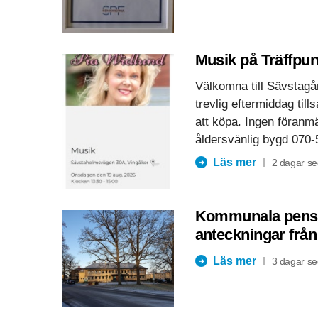
Musik på Träffpun
Välkomna till Sävstagår
trevlig eftermiddag ti
att köpa. Ingen föranm
åldersvänlig bygd 070-
Läs mer
2 dagar s
Kommunala pensio
anteckningar från
Läs mer
3 dagar s