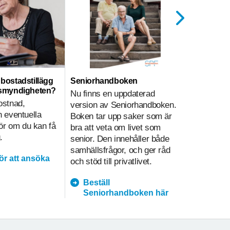
ll bostadstillägg
Seniorhandboken
Hemtjänst
nsmyndigheten?
Nu finns en uppdaterad
Hemtjänsti
ostnad,
version av Seniorhandboken.
sammanväg
 eventuella
Boken tar upp saker som är
på olika sä
gör om du kan få
bra att veta om livet som
i hemtjänst
.
senior. Den innehåller både
underlätt
samhällsfrågor, och ger råd
kvalitetsa
för att ansöka
och stöd till privatlivet.
prioritering
Beställ
hemtja
Seniorhandboken här