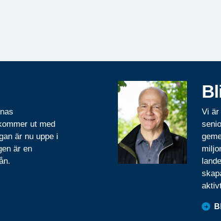
Bl
rnas
Vi är
 kommer ut med
senio
gan är nu uppe i
geme
gen är en
miljo
ån.
lande
skapa
aktiv
B