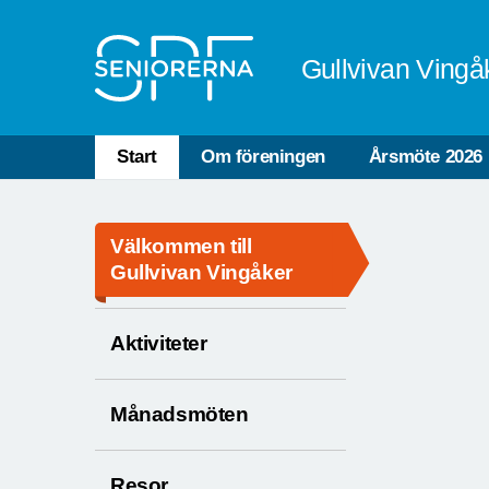
Till övergripande innehåll
Gullvivan Vingå
Start
Om föreningen
Årsmöte 2026
Välkommen till
Gullvivan Vingåker
Aktiviteter
Månadsmöten
Resor