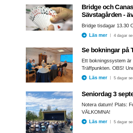
Bridge och Canast
Sävstagården - ä
Bridge tisdagar 13.30 
Läs mer
4 dagar s
Se bokningar på 
Ett bokningssystem är 
Träffpunkten. OBS! Und
Läs mer
5 dagar s
Seniordag 3 sep
Notera datum! Plats: Fo
VÄLKOMNA!
Läs mer
5 dagar s