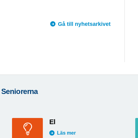
Gå till nyhetsarkivet
 Seniorerna
El
Läs mer