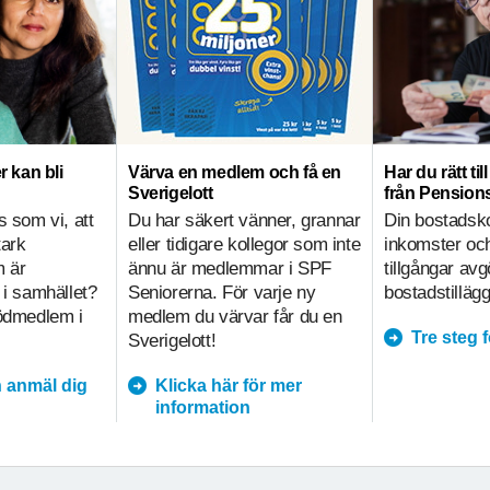
r kan bli
Värva en medlem och få en
Har du rätt ti
Sverigelott
från Pensio
s som vi, att
Du har säkert vänner, grannar
Din bostadsk
tark
eller tidigare kollegor som inte
inkomster och
m är
ännu är medlemmar i SPF
tillgångar av
 i samhället?
Seniorerna. För varje ny
bostadstillägg
tödmedlem i
medlem du värvar får du en
Tre steg 
Sverigelott!
 anmäl dig
Klicka här för mer
information