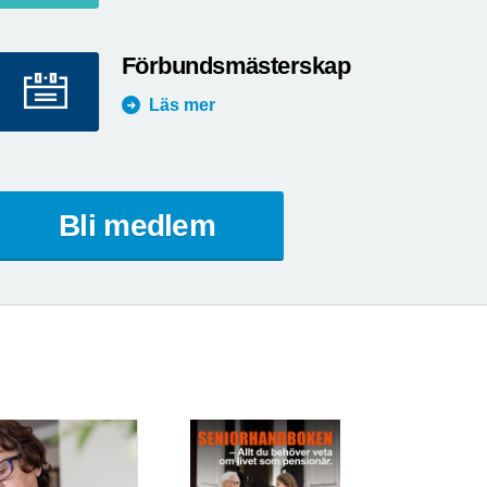
Förbundsmästerskap
Läs mer
Bli medlem