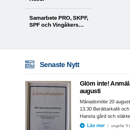
Samarbete PRO, SKPF,
SPF och Vingåkers
kommun
Senaste Nytt
Glöm inte! Anmäl
augusti
Månadsmöte 20 augusti
13.30 Berättarkafé oc
Hansta gård och släkte
Läs mer
ungefär 9