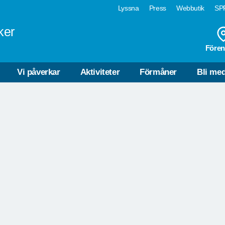
Lyssna
Press
Webbutik
SPF
ker
Fören
GULLVIVAN VINGÅKER
AKTIVITETER
Vi påverkar
Aktiviteter
Förmåner
Bli me
Läs om aktiviteter här