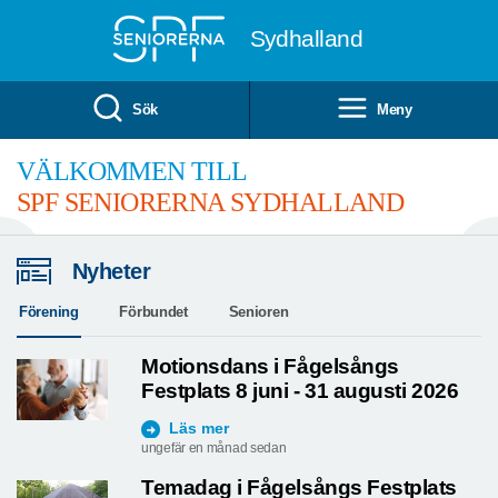
Till övergripande innehåll
Sydhalland
Sök
Meny
VÄLKOMMEN TILL
SPF SENIORERNA SYDHALLAND
Nyheter
Förening
Förbundet
Senioren
Motionsdans i Fågelsångs
Festplats 8 juni - 31 augusti 2026
Läs mer
ungefär en månad sedan
Temadag i Fågelsångs Festplats