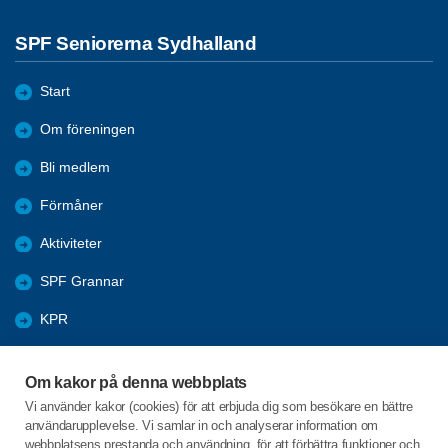
SPF Seniorerna Sydhalland
Start
Om föreningen
Bli medlem
Förmåner
Aktiviteter
SPF Grannar
KPR
Bildgalleri
Om kakor på denna webbplats
Arkiv
Vi använder kakor (cookies) för att erbjuda dig som besökare en bättre
användarupplevelse. Vi samlar in och analyserar information om
Utbildningsmaterial dator och smart-phones
webbplatsens prestanda och användning, för att förbättra funktioner och