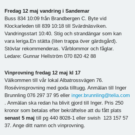
Fredag 12 maj vandring i Sandemar
Buss 834 10:09 från Brandbergen C. Byte vid
Klockarleden till 839 10:18 till Svärdnäsviken.
Vandringsstart 10:40. Stig och strandängar som kan
vara leriga.En stätta (liten trappa över gärdsgård).
Stövlar rekommenderas. Vårblommor och fåglar.
Ledare: Gunnar Hellström 070 820 42 88
Vinprovning fredag 12 maj kl 17
Välkommen till vår lokal Albatrossvägen 76.
Rosévinsprovning med goda tilltugg. Anmälan till Inger
Brunnling 076 297 37 95 eller
inger.brunnling@telia.com
. Anmälan ska redan ha blivit gjord till Inger. Pris 250
kronor som betalas efter bekräftelse att du fått plats
senast 5 maj
till pg 440 8028-1 eller swish 123 157 57
37. Ange ditt namn och vinprovning.