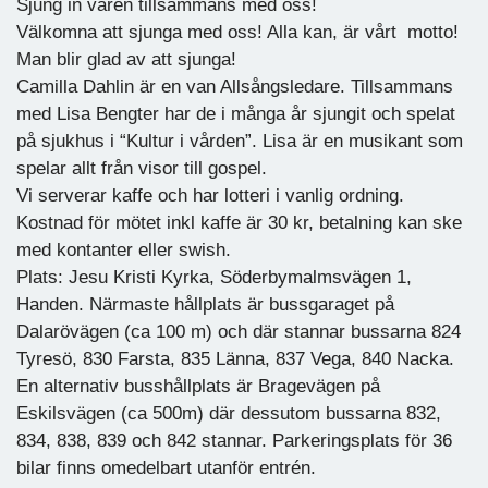
Sjung in våren tillsammans med oss!
Välkomna att sjunga med oss! Alla kan, är vårt motto!
Man blir glad av att sjunga!
Camilla Dahlin är en van Allsångsledare. Tillsammans
med Lisa Bengter har de i många år sjungit och spelat
på sjukhus i “Kultur i vården”. Lisa är en musikant som
spelar allt från visor till gospel.
Vi serverar kaffe och har lotteri i vanlig ordning.
Kostnad för mötet inkl kaffe är 30 kr, betalning kan ske
med kontanter eller swish.
Plats: Jesu Kristi Kyrka, Söderbymalmsvägen 1,
Handen. Närmaste hållplats är bussgaraget på
Dalarövägen (ca 100 m) och där stannar bussarna 824
Tyresö, 830 Farsta, 835 Länna, 837 Vega, 840 Nacka.
En alternativ busshållplats är Bragevägen på
Eskilsvägen (ca 500m) där dessutom bussarna 832,
834, 838, 839 och 842 stannar. Parkeringsplats för 36
bilar finns omedelbart utanför entrén.