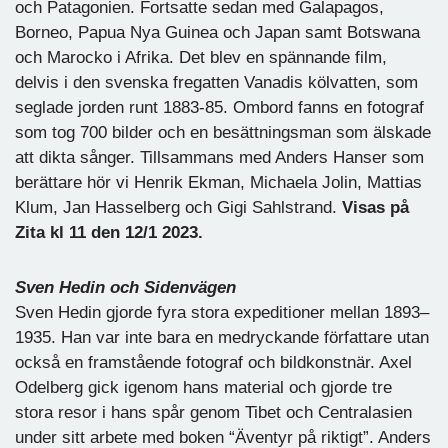
och Patagonien. Fortsatte sedan med Galapagos,
Borneo, Papua Nya Guinea och Japan samt Botswana
och Marocko i Afrika. Det blev en spännande film,
delvis i den svenska fregatten Vanadis kölvatten, som
seglade jorden runt 1883-85. Ombord fanns en fotograf
som tog 700 bilder och en besättningsman som älskade
att dikta sånger. Tillsammans med Anders Hanser som
berättare hör vi Henrik Ekman, Michaela Jolin, Mattias
Klum, Jan Hasselberg och Gigi Sahlstrand.
Visas på
Zita kl 11 den 12/1 2023.
Sven Hedin och Sidenvägen
Sven Hedin gjorde fyra stora expeditioner mellan 1893–
1935. Han var inte bara en medryckande författare utan
också en framstående fotograf och bildkonstnär. Axel
Odelberg gick igenom hans material och gjorde tre
stora resor i hans spår genom Tibet och Centralasien
under sitt arbete med boken “Äventyr på riktigt”. Anders