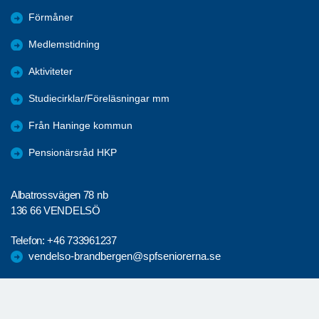
Förmåner
Medlemstidning
Aktiviteter
Studiecirklar/Föreläsningar mm
Från Haninge kommun
Pensionärsråd HKP
Albatrossvägen 78 nb
136 66 VENDELSÖ
Telefon:
+46 733961237
vendelso-brandbergen@spfseniorerna.se