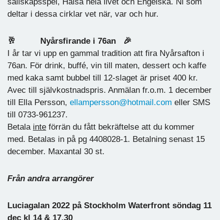
sällskapsspel, Hälsa hela livet och Engelska. Ni som
deltar i dessa cirklar vet när, var och hur.
🥂
Nyårsfirande i 76an
🎉
I år tar vi upp en gammal tradition att fira Nyårsafton i
76an. För drink, buffé, vin till maten, dessert och kaffe
med kaka samt bubbel till 12-slaget är priset 400 kr.
Avec till självkostnadspris. Anmälan fr.o.m. 1 december
till Ella Persson,
ellampersson@hotmail.com
eller SMS
till 0733-961237.
Betala
inte
förrän du fått bekräftelse att du kommer
med. Betalas in på pg 4408028-1. Betalning senast 15
december. Maxantal 30 st.
Från andra arrangörer
Luciagalan 2022
på Stockholm Waterfront söndag 11
dec kl 14 & 17.30