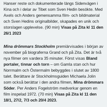
Hanser reste och dokumenterade längs Sidenvägen i
Kina och i delar av Tibet som Sven Hedin besökte. Med
Axels och Anders gemensamma film- och bildmaterial
och Sven Hedins originalbilder, skapades en unik och
storslagen upplevelse. (90 min)
Visas på Zita kl 11 den
26/1 2023
Mina drömmars Stockholm
premiärvisades i början av
november på biograferna Grand och på Zita. Det är två
nya filmer om vardera 35 minuter. Först visas
Bland
portaler, tinnar och torn
– om Gamla stan och hur
Norrmalm och Östermalm bebyggdes i slutet av 1800
talet. Berättare är Stockholmsguiden Michaela Jolin
som också berättar i den andra filmen,
Mina
drömmars
Söder
. Per Anders Fogelström medverkar genom en
film inspelad 1972. (70 min)
Visas på Zita kl 11 den
18/1, 27/2, 7/3 och 20/4 2023.