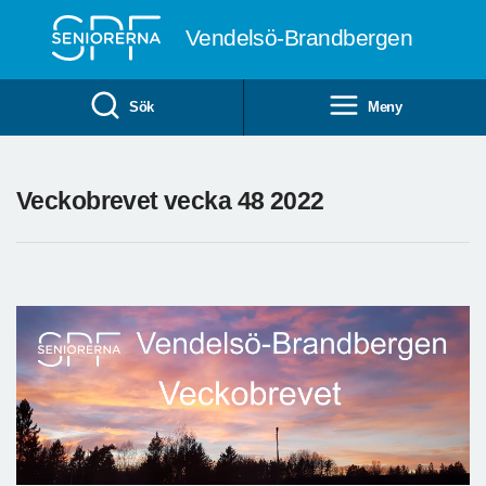
Till övergripande innehåll
Vendelsö-Brandbergen
Sök
Meny
Veckobrevet vecka 48 2022