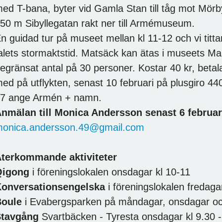
ed T-bana, byter vid Gamla Stan till tåg mot Mörb
50 m Sibyllegatan rakt ner till Armémuseum.
n guidad tur på museet mellan kl 11-12 och vi tittar
alets stormaktstid. Matsäck kan ätas i museets Mark
egränsat antal på 30 personer. Kostar 40 kr, betalas
ed på utflykten, senast 10 februari på plusgiro 4
7 ange Armén + namn.
nmälan till Monica Andersson senast 6 februar
onica.andersson.49@gmail.com
terkommande aktiviteter
Qigong
i föreningslokalen onsdagar kl 10-11
onversationsengelska
i föreningslokalen fredaga
oule
i Evabergsparken på måndagar, onsdagar och
Stavgång
Svartbäcken - Tyresta onsdagar kl 9.30 -