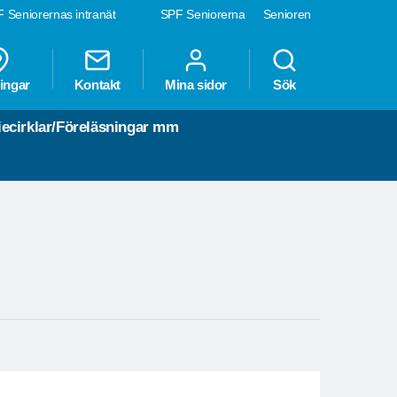
 Seniorernas intranät
SPF Seniorerna
Senioren
ingar
Kontakt
Mina sidor
Sök
iecirklar/Föreläsningar mm