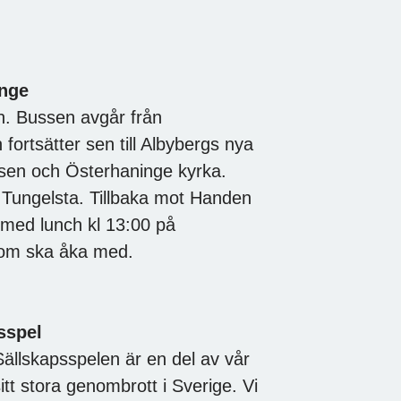
inge
Bussen avgår från
fortsätter sen till Albybergs nya
sen och Österhaninge kyrka.
ill Tungelsta. Tillbaka mot Handen
 med lunch kl 13:00 på
som ska åka med.
psspel
ällskapsspelen är en del av vår
 sitt stora genombrott i Sverige. Vi