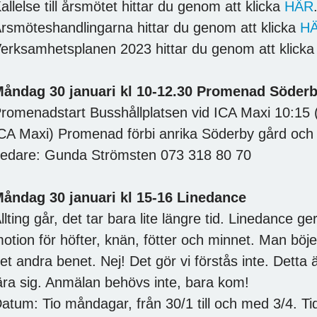
allelse till årsmötet hittar du genom att klicka
HÄR
rsmöteshandlingarna hittar du genom att klicka
H
erksamhetsplanen 2023 hittar du genom att klick
åndag 30 januari kl 10-12.30 Promenad Söderb
romenadstart Busshållplatsen vid ICA Maxi 10:15
CA Maxi) Promenad förbi anrika Söderby gård och å
edare: Gunda Strömsten 073 318 80 70
åndag 30 januari kl 15-16 Linedance
llting går, det tar bara lite längre tid. Linedance g
otion för höfter, knän, fötter och minnet. Man böje
et andra benet. Nej! Det gör vi förstås inte. Detta
ära sig. Anmälan behövs inte, bara kom!
atum: Tio måndagar, från 30/1 till och med 3/4. T