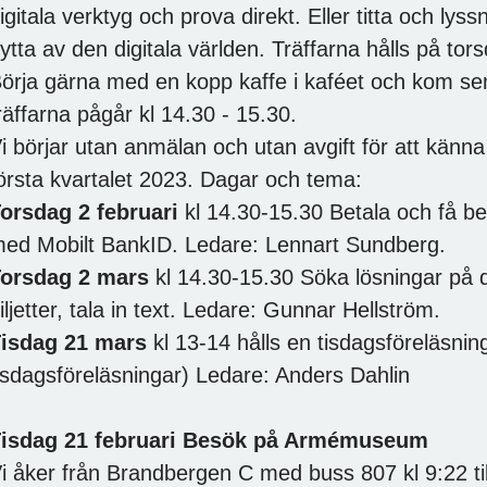
igitala verktyg och prova direkt. Eller titta och lys
ytta av den digitala världen. Träffarna hålls på tor
örja gärna med en kopp kaffe i kaféet och kom sen
räffarna pågår kl 14.30 - 15.30.
i börjar utan anmälan och utan avgift för att känn
örsta kvartalet 2023. Dagar och tema:
orsdag 2 februari
kl 14.30-15.30 Betala och få bet
ed Mobilt BankID. Ledare: Lennart Sundberg.
orsdag 2 mars
kl 14.30-15.30 Söka lösningar på d
iljetter, tala in text. Ledare: Gunnar Hellström.
isdag 21 mars
kl 13-14 hålls en tisdagsföreläsning
isdagsföreläsningar) Ledare: Anders Dahlin
isdag 21 februari Besök på Armémuseum
i åker från Brandbergen C med buss 807 kl 9:22 til