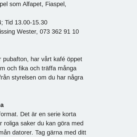
pel som Alfapet, Fiaspel,
4; Tid 13.00-15.30
Dissing Wester, 073 362 91 10
 pubafton, har vårt kafé öppet
om och fika och träffa många
från styrelsen om du har några
na
 format. Det är en serie korta
er roliga saker du kan göra med
s mån datorer. Tag gärna med ditt