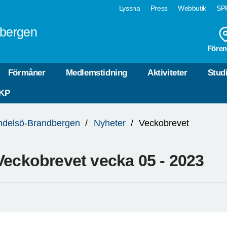
Lyssna
Press
Webbutik
SPF
bergen
Fören
Förmåner
Medlemstidning
Aktiviteter
Stud
HKP
ndelsö-Brandbergen
Nyheter
Veckobrevet
Veckobrevet vecka 05 - 2023