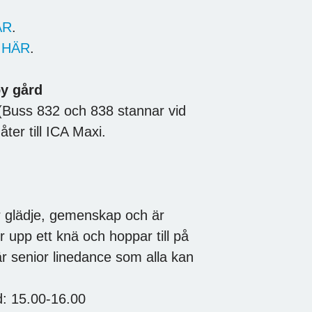
.
ÄR
.
a
HÄR
.
y gård
 (Buss 832 och 838 stannar vid
ter till ICA Maxi.
er glädje, gemenskap och är
r upp ett knä och hoppar till på
 är senior linedance som alla kan
id: 15.00-16.00