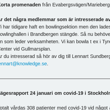
Korta promenaden
från Evabergsvägen/Mariebergs
r det några medlemmar som är intresserade a
i har tidigare haft en bowlingsektion men den lad
owlinghallen i Brandbergen stängde. Så nu behöver
n som leder verksamheten. Vi kan bowla t ex i Tyr
enter vid Gullmarsplan.
r du intresserad så hör av dig till Lennart Sundber
ennart@knowledge.se
.
——————————————————————
ägesrapport 24 januari om covid-19 i Stockho
otalt vårdas 308 patienter med covid-19 vid något 