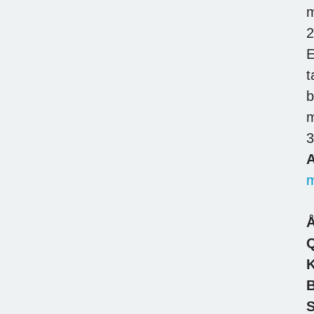
m
2
E
t
b
m
3
A
m
Å
K
B