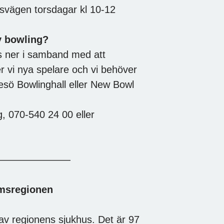
vägen torsdagar kl 10-12
v bowling?
es ner i samband med att
 vi nya spelare och vi behöver
esö Bowlinghall eller New Bowl
g, 070-540 24 00 eller
————————
lmsregionen
av regionens sjukhus. Det är 97