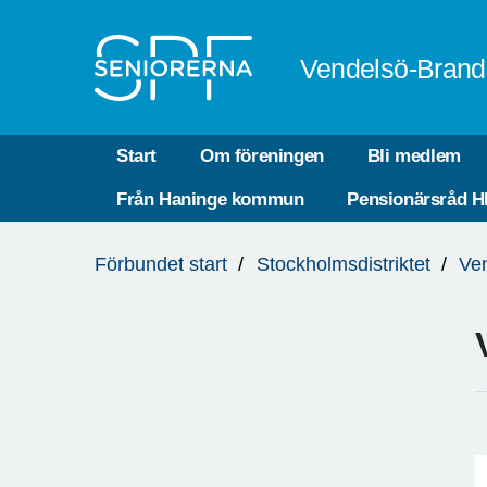
Till övergripande innehåll
Vendelsö-Brand
Start
Om föreningen
Bli medlem
Från Haninge kommun
Pensionärsråd 
Du
Förbundet start
Stockholmsdistriktet
Ve
är
här: