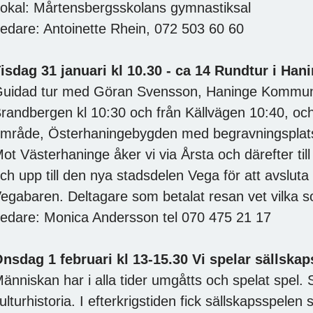
okal: Mårtensbergsskolans gymnastiksal
edare: Antoinette Rhein, 072 503 60 60
isdag 31 januari kl 10.30 - ca 14 Rundtur i Han
uidad tur med Göran Svensson, Haninge Kommun. 
randbergen kl 10:30 och från Källvägen 10:40, och 
mråde, Österhaningebygden med begravningsplat
ot Västerhaninge åker vi via Årsta och därefter t
ch upp till den nya stadsdelen Vega för att avsluta
egabaren. Deltagare som betalat resan vet vilka 
edare: Monica Andersson tel 070 475 21 17
nsdag 1 februari kl 13-15.30 Vi spelar sällska
änniskan har i alla tider umgåtts och spelat spel. S
ulturhistoria. I efterkrigstiden fick sällskapsspelen