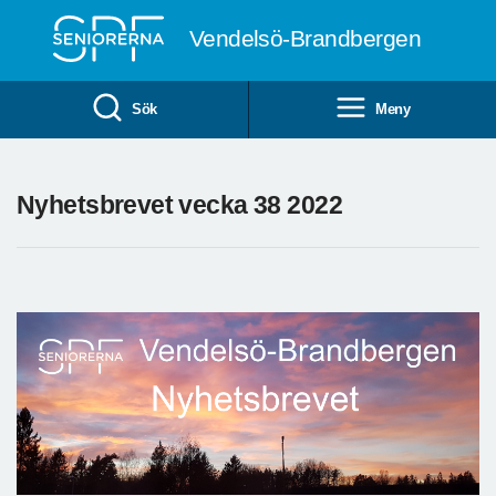
Till övergripande innehåll
Vendelsö-Brandbergen
Sök
Meny
Nyhetsbrevet vecka 38 2022