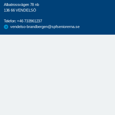
Albatrossvägen 78 nb
136 66 VENDELSÖ
Telefon:
+46 733961237
vendelso-brandbergen@spfseniorerna.se