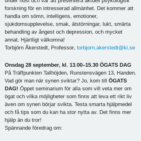
under höst och vår att presentera aktuell psykologisk
forskning för en intresserad allmänhet. Det kommer att
handla om sömn, intelligens, emotioner,
sjukdomsupplevelse, smak, ätstörningar, lukt, smärta
behandling av ångest och depression, och mycket
annat. Hjärtligt välkomna!
Torbjörn Åkerstedt, Professor,
torbjorn.akerstedt@ki.se
Onsdag 28 september, kl. 13.00–15.30 ÖGATS DAG
På Träffpunkten Tallhöjden, Runstensvägen 13, Handen.
Vad gör man när synen sviktar? Jo, kom till
ÖGATS
DAG!
Öppet seminarium för alla som vill veta mer om
ögat och vilka möjligheter som finns att leva ett rikt liv
även om synen börjar svikta. Testa smarta hjälpmedel
och få tips som du kan ha stor nytta av. Det finns mer
hjälp än du tror!
Spännande föredrag om: