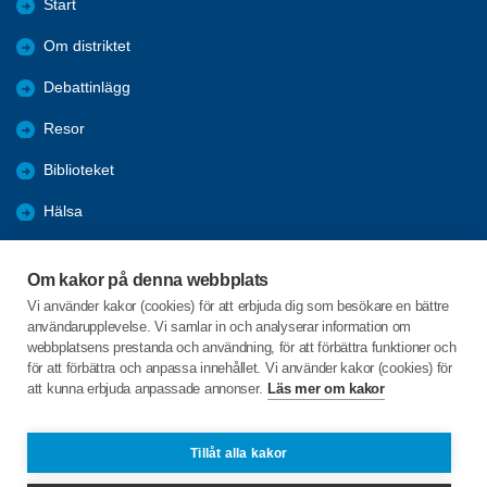
Start
Om distriktet
Debattinlägg
Resor
Biblioteket
Hälsa
Nyheter
Om kakor på denna webbplats
Utbildning
Vi använder kakor (cookies) för att erbjuda dig som besökare en bättre
användarupplevelse. Vi samlar in och analyserar information om
Bli medlem
webbplatsens prestanda och användning, för att förbättra funktioner och
för att förbättra och anpassa innehållet. Vi använder kakor (cookies) för
att kunna erbjuda anpassade annonser.
Läs mer om kakor
C/o:Anders M Johansson
Liljevägen 12, lgh 1204
802 65 GÄVLE
Tillåt alla kakor