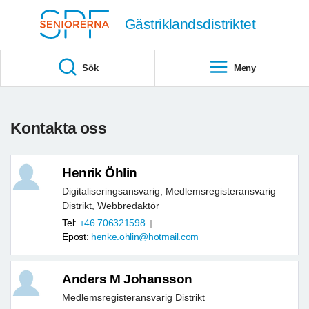
Till övergripande innehåll
Gästriklandsdistriktet
Sök
Meny
Kontakta oss
Henrik Öhlin
Digitaliseringsansvarig, Medlemsregisteransvarig
Distrikt, Webbredaktör
Tel:
+46 706321598
Epost:
henke.ohlin@hotmail.com
Anders M Johansson
Medlemsregisteransvarig Distrikt