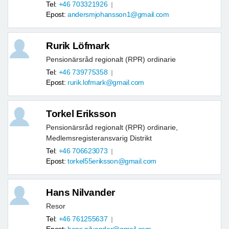
Tel:
+46 703321926
Epost:
andersmjohansson1@gmail.com
Rurik Löfmark
Pensionärsråd regionalt (RPR) ordinarie
Tel:
+46 739775358
Epost:
rurik.lofmark@gmail.com
Torkel Eriksson
Pensionärsråd regionalt (RPR) ordinarie,
Medlemsregisteransvarig Distrikt
Tel:
+46 706623073
Epost:
torkel55eriksson@gmail.com
Hans Nilvander
Resor
Tel:
+46 761255637