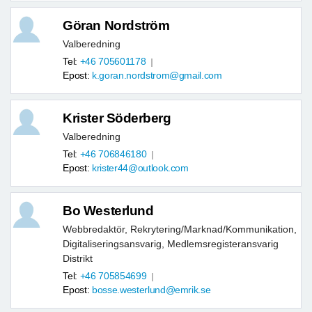
Göran Nordström
Valberedning
Tel:
+46 705601178
Epost:
k.goran.nordstrom@gmail.com
Krister Söderberg
Valberedning
Tel:
+46 706846180
Epost:
krister44@outlook.com
Bo Westerlund
Webbredaktör, Rekrytering/Marknad/Kommunikation,
Digitaliseringsansvarig, Medlemsregisteransvarig
Distrikt
Tel:
+46 705854699
Epost:
bosse.westerlund@emrik.se