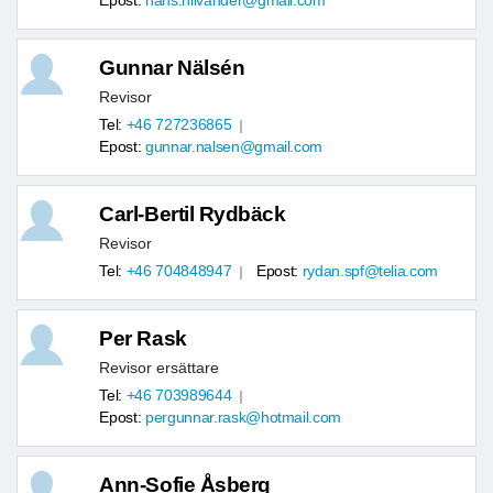
Epost:
hans.nilvander@gmail.com
Gunnar Nälsén
Revisor
Tel:
+46 727236865
Epost:
gunnar.nalsen@gmail.com
Carl-Bertil Rydbäck
Revisor
Tel:
+46 704848947
Epost:
rydan.spf@telia.com
Per Rask
Revisor ersättare
Tel:
+46 703989644
Epost:
pergunnar.rask@hotmail.com
Ann-Sofie Åsberg