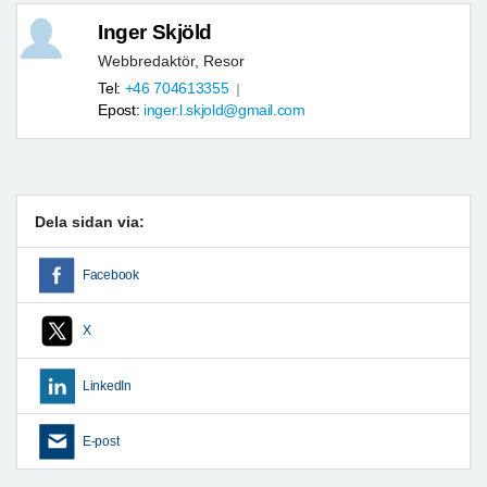
Inger Skjöld
Webbredaktör, Resor
Tel:
+46 704613355
Epost:
inger.l.skjold@gmail.com
Dela sidan via:
Facebook
X
LinkedIn
E-post