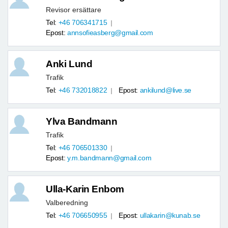
Revisor ersättare
Tel:
+46 706341715
Epost:
annsofieasberg@gmail.com
Anki Lund
Trafik
Tel:
+46 732018822
Epost:
ankilund@live.se
Ylva Bandmann
Trafik
Tel:
+46 706501330
Epost:
y.m.bandmann@gmail.com
Ulla-Karin Enbom
Valberedning
Tel:
+46 706650955
Epost:
ullakarin@kunab.se