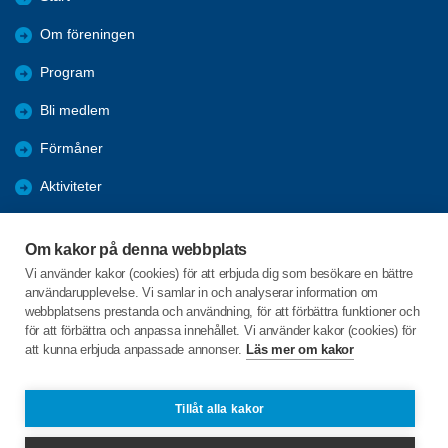
Om föreningen
Program
Bli medlem
Förmåner
Aktiviteter
Nyheter
Om kakor på denna webbplats
Bildgalleri
Vi använder kakor (cookies) för att erbjuda dig som besökare en bättre
användarupplevelse. Vi samlar in och analyserar information om
Mötesreferat
webbplatsens prestanda och användning, för att förbättra funktioner och
för att förbättra och anpassa innehållet. Vi använder kakor (cookies) för
att kunna erbjuda anpassade annonser.
Läs mer om kakor
C/o:Alvar Olsson
Tallåsvägen 24
811 74 ÖSTERFÄRNEBO
Tillåt alla kakor
Telefon:
070-5834913