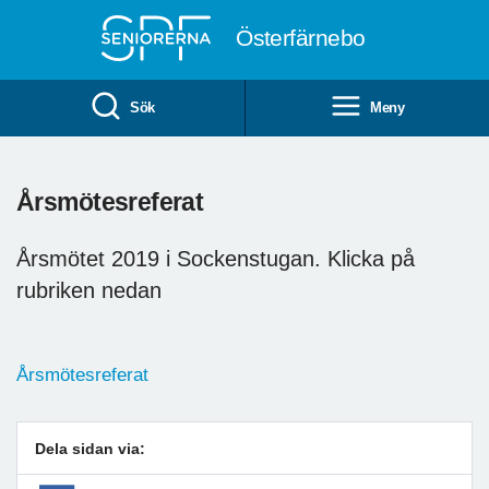
Till övergripande innehåll
Österfärnebo
Sök
Meny
Årsmötesreferat
Årsmötet 2019 i Sockenstugan. Klicka på
rubriken nedan
Årsmötesreferat
Dela sidan via: