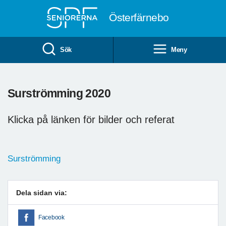
Till övergripande innehåll
Österfärnebo
Sök
Meny
Surströmming 2020
Klicka på länken för bilder och referat
Surströmming
Dela sidan via:
Facebook