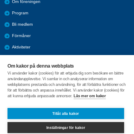
Om föreningen
Program
Bli medlem
Förmåner
Aktiviteter
Nyheter
Om kakor på denna webbplats
Bildgalleri
Vi använder kakor (cookies) för att erbjuda dig som besökare en bättre
användarupplevelse. Vi samlar in och analyserar information om
Mötesreferat
webbplatsens prestanda och användning, för att förbättra funktioner och
för att förbättra och anpassa innehållet. Vi använder kakor (cookies) för
att kunna erbjuda anpassade annonser.
Läs mer om kakor
C/o:Alvar Olsson
Tallåsvägen 24
811 74 ÖSTERFÄRNEBO
Tillåt alla kakor
Telefon:
070-5834913
Inställningar för kakor
osterfarnebo@spfseniorerna.se