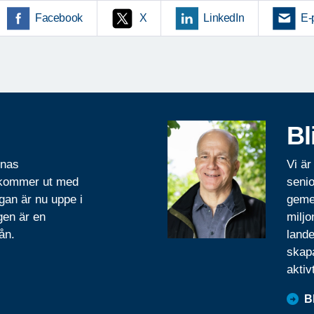
Facebook
X
LinkedIn
E-
Bl
rnas
Vi är
 kommer ut med
senio
gan är nu uppe i
geme
gen är en
miljo
ån.
lande
skapa
aktiv
B