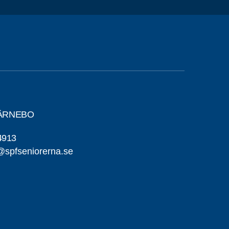
FÄRNEBO
4913
@spfseniorerna.se