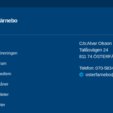
färnebo
C/o:Alvar Olsson
Tallåsvägen 24
öreningen
811 74 ÖSTER
ram
Telefon:
070-583
medlem
osterfarnebo
åner
iteter
ter