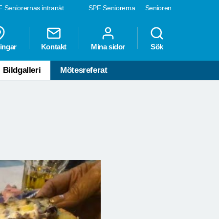
 Seniorernas intranät
SPF Seniorerna
Senioren
ingar
Kontakt
Mina sidor
Sök
Bildgalleri
Mötesreferat