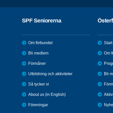
SPF Seniorerna
Öster
Om förbundet
Start
Bli medlem
Om f
Förmåner
Prog
Utbildning och aktiviteter
Bli 
Så tycker vi
Förm
About us (in English)
Aktiv
Föreningar
Nyhe