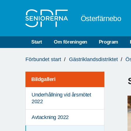
Till övergripande innehåll
Österfärnebo
Start
Om föreningen
Program
Du
Förbundet start
Gästriklandsdistriktet
Ös
är
här:
Bildgalleri
Underhållning vid årsmötet
2022
Avtackning 2022