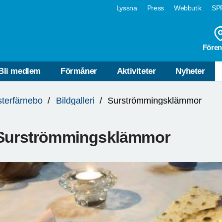
Lyssna
Press
Webbutik
SPF
Fören
Bli medlem
Förmåner
Aktiviteter
Nyheter
terfärnebo
Bildgalleri
Surströmmingsklämmor
Surströmmingsklämmor