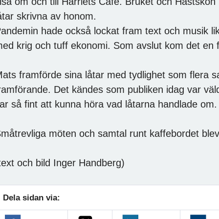
isa om och till Harriets Café. Bruket och Hästskon 
åtar skrivna av honom.
andemin hade också lockat fram text och musik li
ed krig och tuff ekonomi. Som avslut kom det en f
ats framförde sina låtar med tydlighet som flera s
ramförande. Det kändes som publiken idag var väld
ar så fint att kunna höra vad låtarna handlade om.
måtrevliga möten och samtal runt kaffebordet blev
text och bild Inger Handberg)
Dela sidan via: