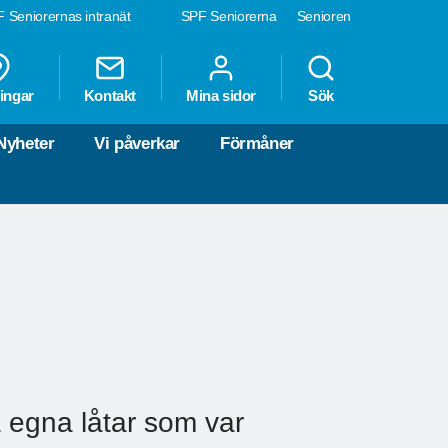
 Seniorernas intranät
SPF Seniorerna
Senioren
ingar
Kontakt
Mina sidor
Sök
Nyheter
Vi påverkar
Förmåner
 egna låtar som var