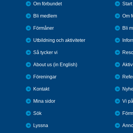
Om förbundet
Start
Bli medlem
Om f
Förmåner
Bli 
Utbildning och aktiviteter
Infor
Så tycker vi
Reso
About us (in English)
Aktiv
Föreningar
Refe
Kontakt
Nyhe
Mina sidor
Vi p
Sök
Förm
Lyssna
Anno