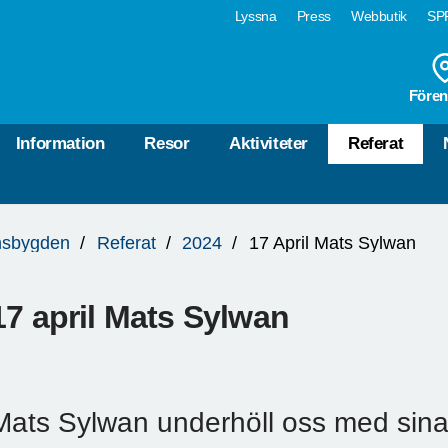
Lyssna
Press
Webbutik
SPF
Fören
Information
Resor
Aktiviteter
Referat
nsbygden
Referat
2024
17 April Mats Sylwan
17 april Mats Sylwan
Mats Sylwan underhöll oss med sina