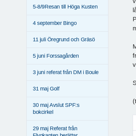
v
5-8/9Resan till Höga Kusten
l
P
4 september Bingo
m
11 juli Öregrund och Gräsö
M
f
5 juni Forssagården
v
3 juni referat från DM i Boule
S
31 maj Golf
(
30 maj Avslut SPF:s
bokcirkel
29 maj Referat från
Flygkapten berättar