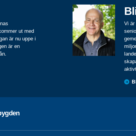
Bl
rnas
Vi är
 kommer ut med
senio
gan är nu uppe i
geme
gen är en
miljo
ån.
lande
skapa
aktiv
B
bygden