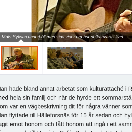
Mats Sylwan underhöll med sina visor om hur detkanvara i livet.
an hade bland annat arbetat som kulturattaché i 
ed hela sin familj och när de hyrde ett sommarstäl
om var en vägbeskrivning dit för några vänner so
an flyttade till Hälleforsnäs för 15 år sedan och 
agit emot honom och fått honom att ingå i ett sa