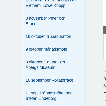
13 november Kambodja och
Vietnam. Lowe Knopp
3 november Peter och
Bruno
16 oktober Trubadurafton
9 oktober månadsmöte
3 oktober Sigtuna och
Åbergs Museum
H
m
16 september Rollatorrace
s
H
11 sept Månadsmöte med
Stefan Lindeborg
t