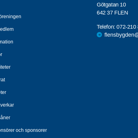
Götgatan 10
642 37 FLEN
öreningen
Telefon:
072-210 
medlem
flensbygden@
mation
r
iteter
rat
ter
åverkar
åner
nsörer och sponsorer