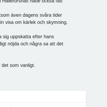
i Hälleforsnäs hade också fått
ksom även dagens svåra tider
in visa om kärlek och skymning.
a sig uppskatta efter hans
igt nöjda och några sa att det
 det som vanligt.