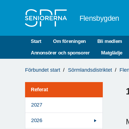
Till övergripande innehåll
Flensbygden
Start
Om föreningen
Bli medlem
Annonsörer och sponsorer
Matglädje
Du
Förbundet start
Sörmlandsdistriktet
Fle
är
här:
Referat
2027
2026