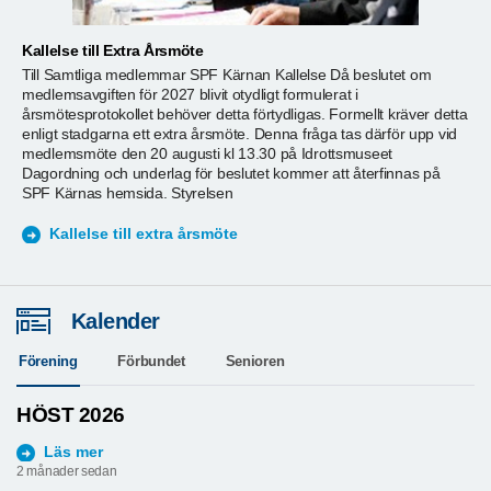
Kallelse till Extra Årsmöte
D
Till Samtliga medlemmar SPF Kärnan Kallelse Då beslutet om
F
medlemsavgiften för 2027 blivit otydligt formulerat i
K
årsmötesprotokollet behöver detta förtydligas. Formellt kräver detta
H
enligt stadgarna ett extra årsmöte. Denna fråga tas därför upp vid
s
medlemsmöte den 20 augusti kl 13.30 på Idrottsmuseet
a
Dagordning och underlag för beslutet kommer att återfinnas på
5
SPF Kärnas hemsida. Styrelsen
j
r
Kallelse till extra årsmöte
Kalender
Förening
Förbundet
Senioren
HÖST 2026
Läs mer