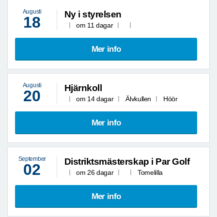
Augusti
Ny i styrelsen
18
om 11 dagar
Mer info
Augusti
Hjärnkoll
20
om 14 dagar
Älvkullen
Höör
Mer info
September
Distriktsmästerskap i Par Golf
02
om 26 dagar
Tomelilla
Mer info