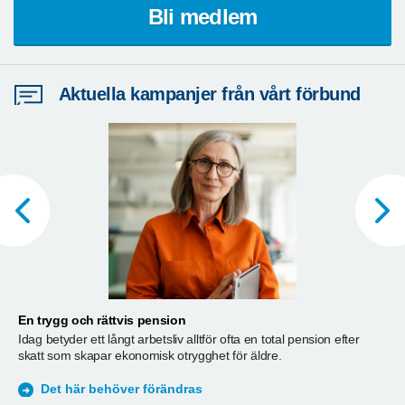
Bli medlem
Aktuella kampanjer från vårt förbund
En trygg och rättvis pension
A
Idag betyder ett långt arbetsliv alltför ofta en total pension efter
T
skatt som skapar ekonomisk otrygghet för äldre.
ä
S