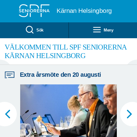
Till övergripande innehåll
Kärnan Helsingborg
Sök
Meny
MEDLEMSMÖTE
Medlemsmöte
Extra årsmöte den 20 augusti