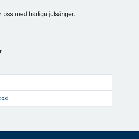
r oss med härliga julsånger.
, kaffe o kaka 185 kr.
post