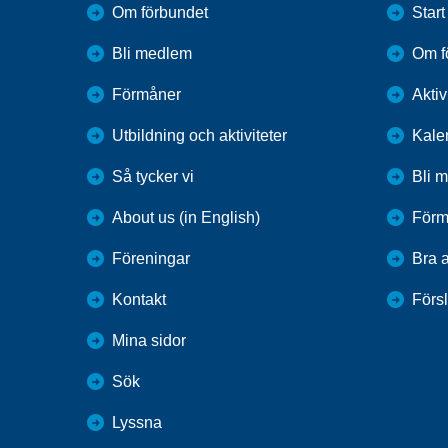
Om förbundet
Start
Bli medlem
Om f
Förmåner
Aktiv
Utbildning och aktiviteter
Kale
Så tycker vi
Bli 
About us (in English)
Förm
Föreningar
Bra a
Kontakt
Förs
Mina sidor
Sök
Lyssna