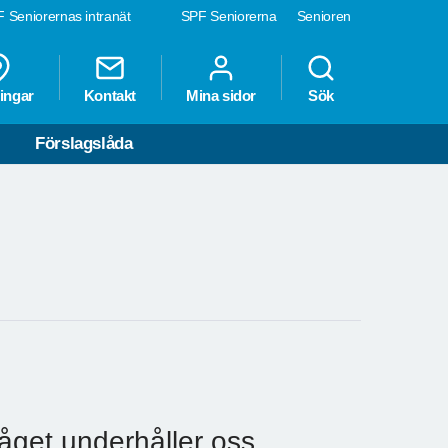
 Seniorernas intranät
SPF Seniorerna
Senioren
ingar
Kontakt
Mina sidor
Sök
Förslagslåda
åget underhåller oss