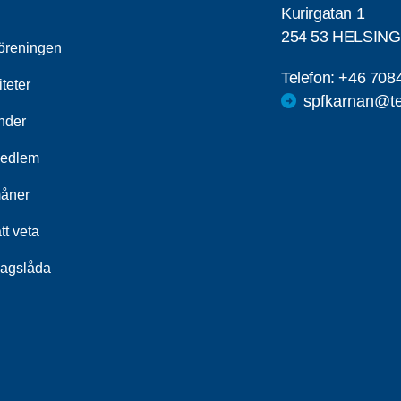
Kurirgatan 1
254 53 HELSIN
öreningen
Telefon:
+46 708
iteter
spfkarnan@te
nder
medlem
åner
tt veta
lagslåda