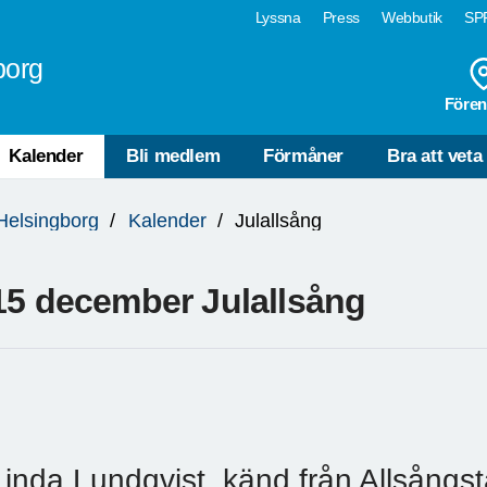
Lyssna
Press
Webbutik
SPF
borg
Fören
Kalender
Bli medlem
Förmåner
Bra att veta
Helsingborg
Kalender
Julallsång
15 december Julallsång
Linda Lundqvist, känd från Allsångst