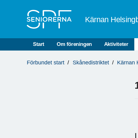
Till övergripande innehåll
Kärnan Helsing
Start
Om föreningen
Aktiviteter
Du
Förbundet start
Skånedistriktet
Kärnan 
är
här: