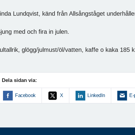
inda Lundqvist, känd från Allsångståget underhålle
jung med och fira in julen.
Jultallrik, glögg/julmust/öl/vatten
Dela sidan via:
Facebook
X
LinkedIn
E-