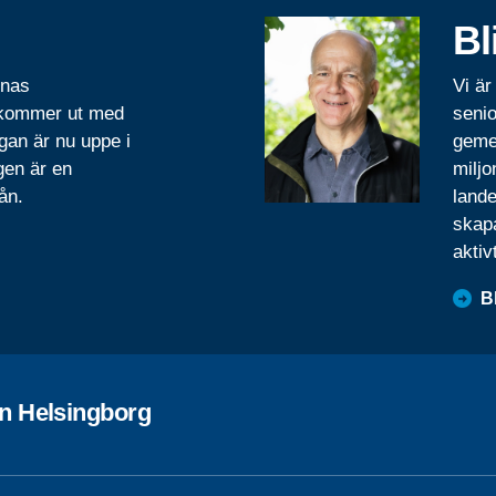
Bl
rnas
Vi är
 kommer ut med
senio
gan är nu uppe i
geme
gen är en
miljo
ån.
lande
skapa
aktiv
B
n Helsingborg