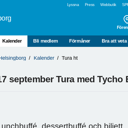
Lyssna
Press
Webbutik
SPF
borg
Fören
Kalender
Bli medlem
Förmåner
Bra att veta
Helsingborg
Kalender
Tura ht
17 september Tura med Tycho 
Lunchbuffé, dessertbuffé och biljett.