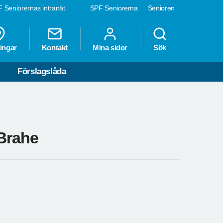
 Seniorernas intranät
SPF Seniorerna
Senioren
ingar
Kontakt
Mina sidor
Sök
Förslagslåda
Brahe