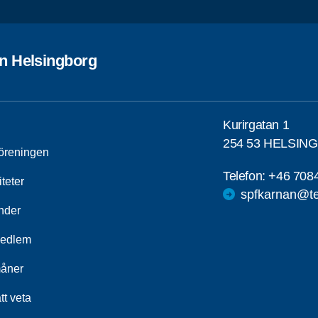
n Helsingborg
Kurirgatan 1
254 53 HELSIN
öreningen
Telefon:
+46 708
iteter
spfkarnan@te
nder
medlem
åner
tt veta