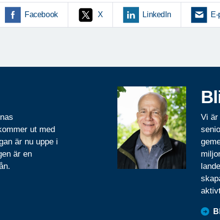
Facebook
X
LinkedIn
E-
Bl
rnas
Vi är
 kommer ut med
senio
gan är nu uppe i
geme
gen är en
miljo
ån.
lande
skapa
aktiv
B