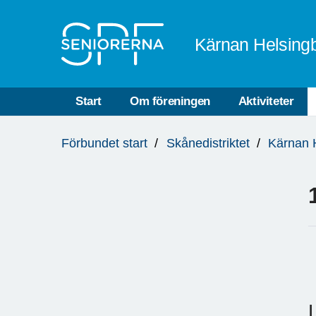
Till övergripande innehåll
Kärnan Helsing
Start
Om föreningen
Aktiviteter
Du
Förbundet start
Skånedistriktet
Kärnan 
är
här: