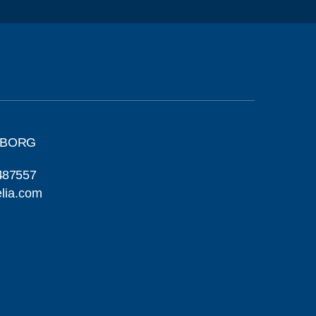
GBORG
487557
lia.com