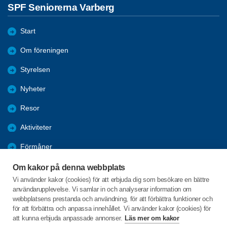
SPF Seniorerna Varberg
Start
Om föreningen
Styrelsen
Nyheter
Resor
Aktiviteter
Förmåner
E-post
Om kakor på denna webbplats
Vi använder kakor (cookies) för att erbjuda dig som besökare en bättre
Bildarkiv
användarupplevelse. Vi samlar in och analyserar information om
webbplatsens prestanda och användning, för att förbättra funktioner och
DigitalHjälp
för att förbättra och anpassa innehållet. Vi använder kakor (cookies) för
att kunna erbjuda anpassade annonser.
Läs mer om kakor