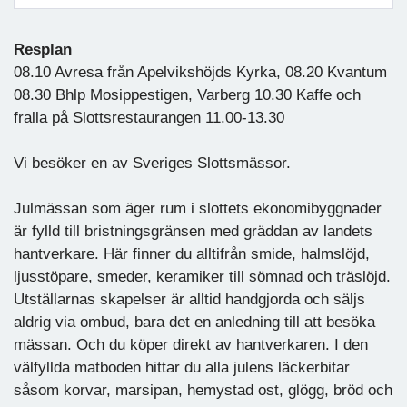
Resplan
08.10 Avresa från Apelvikshöjds Kyrka, 08.20 Kvantum
08.30 Bhlp Mosippestigen, Varberg 10.30 Kaffe och
fralla på Slottsrestaurangen 11.00-13.30
Vi besöker en av Sveriges Slottsmässor.
Julmässan som äger rum i slottets ekonomibyggnader
är fylld till bristningsgränsen med gräddan av landets
hantverkare. Här finner du alltifrån smide, halmslöjd,
ljusstöpare, smeder, keramiker till sömnad och träslöjd.
Utställarnas skapelser är alltid handgjorda och säljs
aldrig via ombud, bara det en anledning till att besöka
mässan. Och du köper direkt av hantverkaren. I den
välfyllda matboden hittar du alla julens läckerbitar
såsom korvar, marsipan, hemystad ost, glögg, bröd och