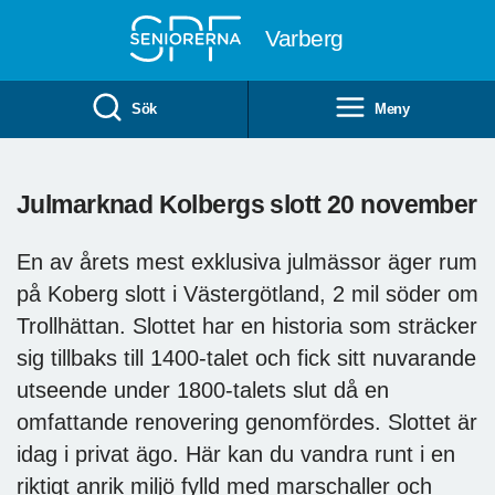
Till övergripande innehåll
Varberg
Sök
Meny
Julmarknad Kolbergs slott 20 november
En av årets mest exklusiva julmässor äger rum
på Koberg slott i Västergötland, 2 mil söder om
Trollhättan. Slottet har en historia som sträcker
sig tillbaks till 1400-talet och fick sitt nuvarande
utseende under 1800-talets slut då en
omfattande renovering genomfördes. Slottet är
idag i privat ägo. Här kan du vandra runt i en
riktigt anrik miljö fylld med marschaller och