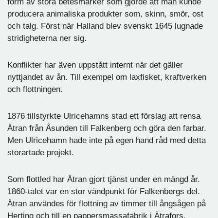
form av stora betesmarker som gjorde att man kunde
producera animaliska produkter som, skinn, smör, ost
och talg. Först när Halland blev svenskt 1645 lugnade
stridigheterna ner sig.
Konflikter har även uppstått internt när det gäller
nyttjandet av ån. Till exempel om laxfisket, kraftverken
och flottningen.
1876 tillstyrkte Ulricehamns stad ett förslag att rensa
Ätran från Åsunden till Falkenberg och göra den farbar.
Men Ulricehamn hade inte på egen hand råd med detta
storartade projekt.
Som flottled har Ätran gjort tjänst under en mängd år.
1860-talet var en stor vändpunkt för Falkenbergs del.
Ätran användes för flottning av timmer till ångsågen på
Herting och till en pappersmassafabrik i Ätrafors.