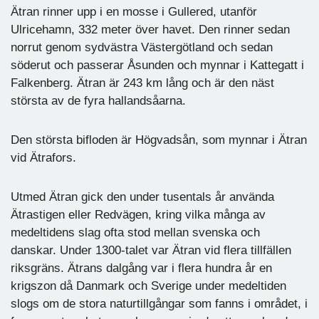
Ätran rinner upp i en mosse i Gullered, utanför
Ulricehamn, 332 meter över havet. Den rinner sedan
norrut genom sydvästra Västergötland och sedan
söderut och passerar Åsunden och mynnar i Kattegatt i
Falkenberg. Ätran är 243 km lång och är den näst
största av de fyra hallandsåarna.
Den största bifloden är Högvadsån, som mynnar i Ätran
vid Ätrafors.
Utmed Ätran gick den under tusentals år använda
Ätrastigen eller Redvägen, kring vilka många av
medeltidens slag ofta stod mellan svenska och
danskar. Under 1300-talet var Ätran vid flera tillfällen
riksgräns. Ätrans dalgång var i flera hundra år en
krigszon då Danmark och Sverige under medeltiden
slogs om de stora naturtillgångar som fanns i området, i