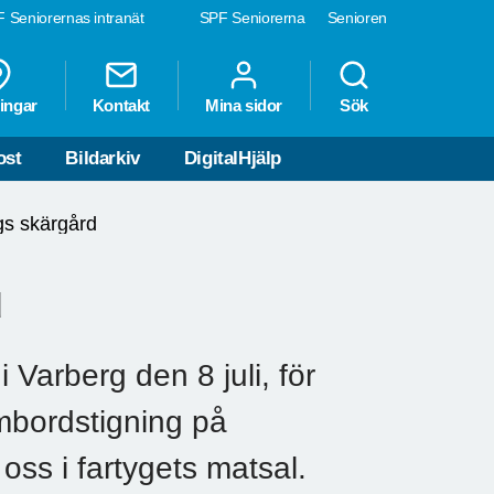
 Seniorernas intranät
SPF Seniorerna
Senioren
ingar
Kontakt
Mina sidor
Sök
ost
Bildarkiv
DigitalHjälp
gs skärgård
d
arberg den 8 juli, för
Ombordstigning på
oss i fartygets matsal.