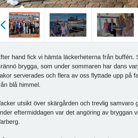
öregående
fter hand fick vi hämta läckerheterna från buffén. 
rännö brygga, som under sommaren har dans varj
akor serverades och flera av oss flyttade upp på f
rån blå himmel.
acker utsikt över skärgården och trevlig samvaro gj
nder eftermiddagen var det angöring av bryggan vid
arberg.