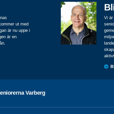
Bl
rnas
Vi är
 kommer ut med
senio
gan är nu uppe i
geme
gen är en
miljo
ån.
lande
skapa
aktiv
B
eniorerna Varberg