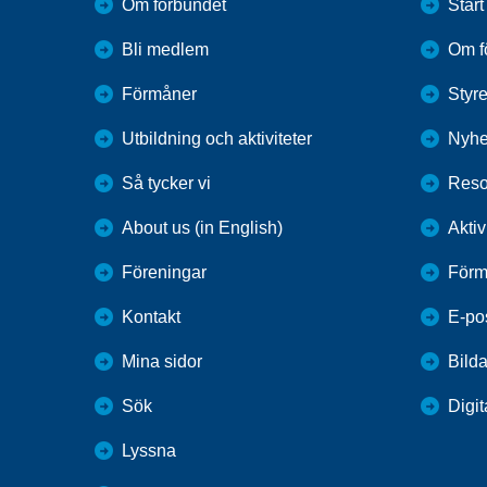
Om förbundet
Start
Bli medlem
Om f
Förmåner
Styr
Utbildning och aktiviteter
Nyhe
Så tycker vi
Reso
About us (in English)
Aktiv
Föreningar
Förm
Kontakt
E-po
Mina sidor
Bilda
Sök
Digit
Lyssna