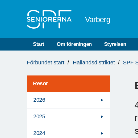
Till övergripande innehåll
Varberg
Start
Om föreningen
Styrelsen
Du
Förbundet start
Hallandsdistriktet
SPF S
är
här:
Resor
2026
2025
2024