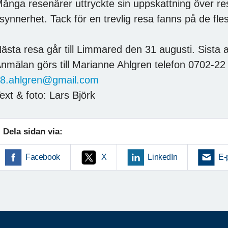
ånga resenärer uttryckte sin uppskattning över re
 synnerhet. Tack för en trevlig resa fanns på de fle
ästa resa går till Limmared den 31 augusti. Sista an
nmälan görs till Marianne Ahlgren telefon 0702-22 
8.ahlgren@gmail.com
ext & foto: Lars Björk
Dela sidan via:
Facebook
X
LinkedIn
E-