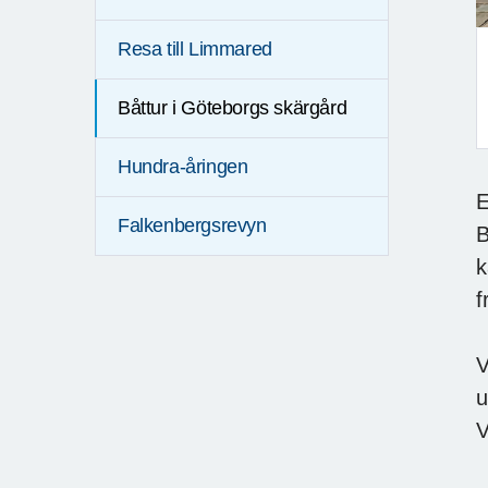
Resa till Limmared
Båttur i Göteborgs skärgård
F
Hundra-åringen
E
Falkenbergsrevyn
B
k
f
V
u
V