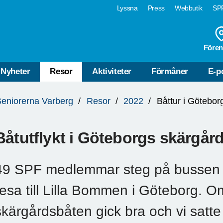
Lyssna
Press
Webbutik
SPF
Fören
Nyheter
Resor
Aktiviteter
Förmåner
E-p
eniorerna Varberg
Resor
2022
Båttur i Götebor
Båtutflykt i Göteborgs skärgår
49 SPF medlemmar steg på bussen i V
resa till Lilla Bommen i Göteborg. 
skärgårdsbåten gick bra och vi satte 