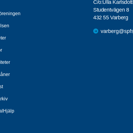
C/o:Ulla Karlsdott
Studentvägen 8
öreningen
432 55 Varberg
elsen
varberg@spfs
ter
r
iteter
åner
st
rkiv
alHjälp