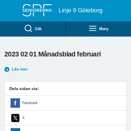
Till övergripande innehåll
Linje 9 Göteborg
Sök
Meny
2023 02 01 Månadsblad februari
Läs mer
Dela sidan via:
Facebook
X