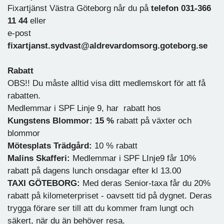
Fixartjänst Västra Göteborg når du på
telefon 031-366
11 44
eller
e-post
fixartjanst.sydvast@aldrevardomsorg.goteborg.se
Rabatt
OBS!! Du måste alltid visa ditt medlemskort för att få
rabatten.
Medlemmar i SPF Linje 9, har rabatt hos
Kungstens Blommor: 15 %
rabatt på växter och
blommor
Mötesplats Trädgård:
10 % rabatt
Malins Skafferi:
Medlemmar i SPF LInje9 får 10%
rabatt på dagens lunch onsdagar efter kl 13.00
TAXI GÖTEBORG:
Med deras Senior-taxa får du 20%
rabatt på kilometerpriset - oavsett tid på dygnet. Deras
trygga förare ser till att du kommer fram lungt och
säkert, när du än behöver resa.