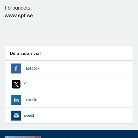
Förbundets:
www.spf.se
Dela sidan via:
Facebook
X
LinkedIn
E-post