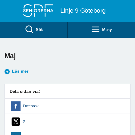
Till övergripande innehåll
Linje 9 Göteborg
Sök
Meny
Maj
Läs mer
Dela sidan via:
Facebook
X