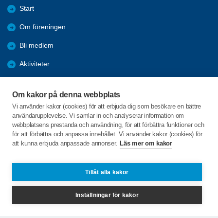
Start
Om föreningen
Bli medlem
Aktiviteter
Medlemsmöten
Om kakor på denna webbplats
Bildgalleri
Vi använder kakor (cookies) för att erbjuda dig som besökare en bättre
användarupplevelse. Vi samlar in och analyserar information om
Program våren 2026
webbplatsens prestanda och användning, för att förbättra funktioner och
för att förbättra och anpassa innehållet. Vi använder kakor (cookies) för
att kunna erbjuda anpassade annonser.
Läs mer om kakor
C/o:Nils-Magnus Dahl
Syrenvägen 5
362 51 Väckelsång
Tillåt alla kakor
Telefon:
0708 13 13 90
Inställningar för kakor
nilsmagnus.dahl@gmail.com