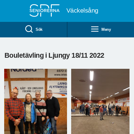
Till övergripande innehåll
Väckelsång
Sök
Meny
Bouletävling i Ljungy 18/11 2022