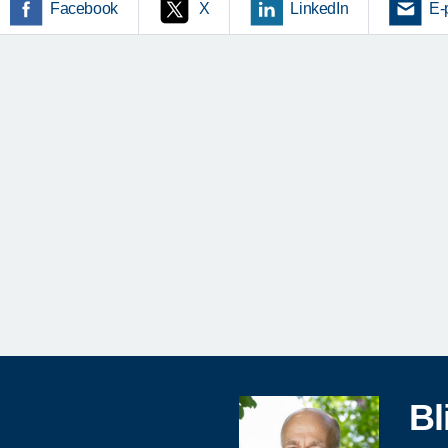
Facebook
X
LinkedIn
E-
Bl