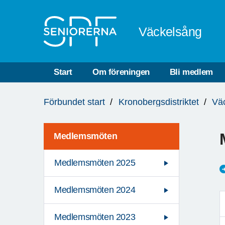
Till övergripande innehåll
Väckelsång
Start
Om föreningen
Bli medlem
Du
Förbundet start
Kronobergsdistriktet
Vä
är
här:
Medlemsmöten
Medlemsmöten 2025
Medlemsmöten 2024
Medlemsmöten 2023