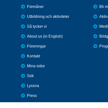
Förmåner
Bli 
Utbildning och aktiviteter
Aktiv
Så tycker vi
Med
About us (in English)
Bildg
Föreningar
Prog
Kontakt
Mina sidor
Sök
Lyssna
Press
Webbutik