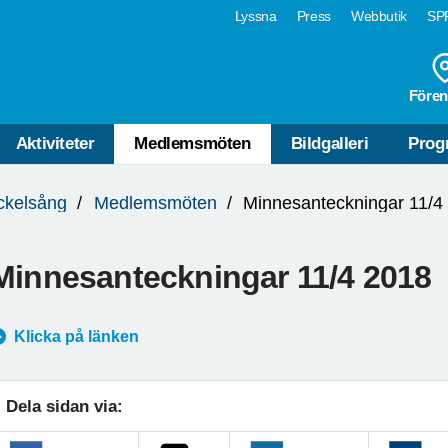
Lyssna
Press
Webbutik
SPF
Fören
Aktiviteter
Medlemsmöten
Bildgalleri
Prog
ckelsång
Medlemsmöten
Minnesanteckningar 11/4
Minnesanteckningar 11/4 2018
Klicka på länken
Dela sidan via: