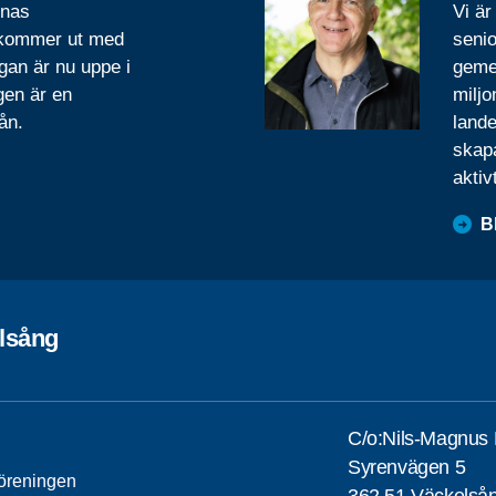
rnas
Vi är
 kommer ut med
senio
gan är nu uppe i
geme
gen är en
miljo
ån.
lande
skapa
aktiv
B
lsång
C/o:Nils-Magnus 
Syrenvägen 5
öreningen