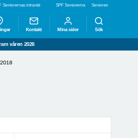
 Seniorernas intranät
SPF Seniorerna
Senioren
ingar
Kontakt
Mina sidor
Sök
ram våren 2026
 2018