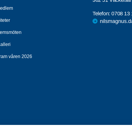
362 51 Väckelså
medlem
Telefon:
0708 13 
iteter
nilsmagnus.
lemsmöten
alleri
ram våren 2026