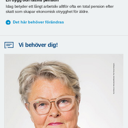
En trygg och rättvis pension
A
Idag betyder ett långt arbetsliv alltför ofta en total pension efter
T
skatt som skapar ekonomisk otrygghet för äldre.
ä
S
Det här behöver förändras
Vi behöver dig!