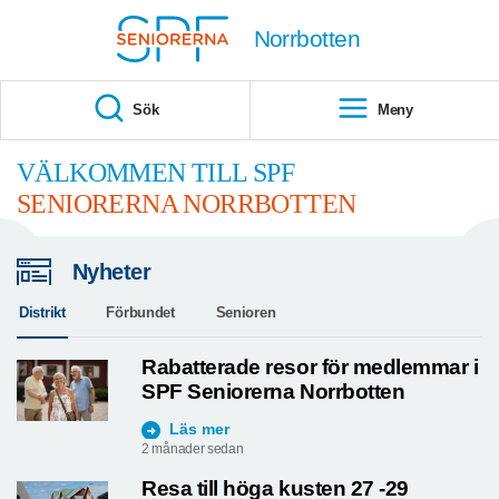
Till övergripande innehåll
Norrbotten
Sök
Meny
VÄLKOMMEN TILL SPF
SENIORERNA NORRBOTTEN
Nyheter
Distrikt
Förbundet
Senioren
Rabatterade resor för medlemmar i
SPF Seniorerna Norrbotten
Läs mer
2 månader sedan
Resa till höga kusten 27 -29